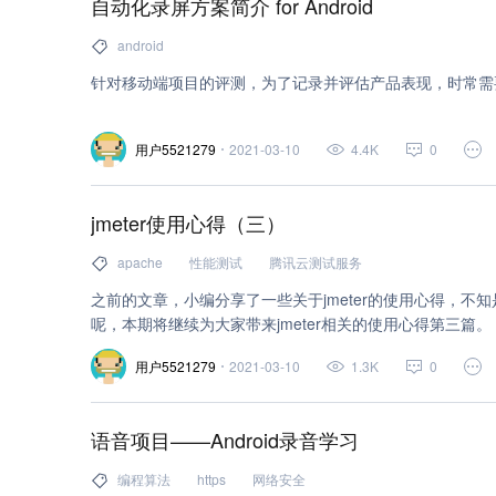
自动化录屏方案简介 for Android
爬虫 (2)
正则表达式 (2)
面向对象编程 (2)
dn
android
opencv (2)
推荐系统 (2)
dubbo (2)
gcc (2)
针对移动端项目的评测，为了记录并评估产品表现，时常需
socket编程 (2)
小程序 (2)
设计 (2)
云服务器 (
用户5521279
2021-03-10
4.4K
0
Web 应用防火墙 (1)
对象存储 (1)
官方文档 (1)
数据挖掘 (1)
objective-c (1)
c 语言 (1)
perl (
jmeter使用心得（三）
actionscript (1)
servlet (1)
bootstrap (1)
jque
apache
性能测试
腾讯云测试服务
highcharts (1)
jquery (1)
composer (1)
oracl
之前的文章，小编分享了一些关于jmeter的使用心得，不
呢，本期将继续为大家带来jmeter相关的使用心得第三篇。
postgresql (1)
unix (1)
ubuntu (1)
windows s
用户5521279
2021-03-10
1.3K
0
laravel (1)
云直播 (1)
移动直播 (1)
短视频 (1
消息队列 CKafka 版 (1)
消息队列 CMQ 版 (1)
语音项目——Android录音学习
文字识别 (1)
云推荐引擎 (1)
人工智能 (1)
图
编程算法
https
网络安全