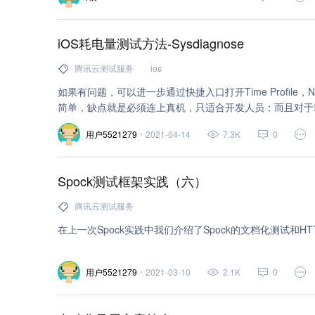
数据结构 (6)
sdk (6)
性能测试 (6)
fiddler (6)
iOS耗电量测试方法-Sysdiagnose
语音识别 (5)
cci 持续集成 (5)
微信 (5)
安全 (
腾讯云测试服务
ios
云点播 (4)
jar (4)
神经网络 (4)
访问管理 (4)
如果有问题，可以进一步通过快捷入口打开Time Profile，Netwo
简单，缺点就是必须连上真机，只适合开发人员；而且对于耗
腾讯云命令行工具 (4)
容器 (4)
开源 (4)
数据分
1）最初使用的是UIDevice类batteryLevel接口
用户5521279
2021-04-14
7.3K
0
微服务 (4)
负载均衡 (3)
iphone (3)
c# (3)
别，唯一不同的是，它是以mAh为单位计的，以这个值计
口也没有什么多大的意义。还得继续尝试。 2）接着我们使用到的
tomcat (3)
分布式 (3)
html5 (3)
ssh (3)
gr
下：
Spock测试框架实践（六）
rpc (3)
大数据 (3)
groovy (3)
接口测试 (3)
腾讯云测试服务
机器学习 (2)
mac os (2)
css (2)
webview (2)
在上一次Spock实践中我们介绍了Spock的文档化测试和HT
android studio (2)
qt (2)
云数据库 Redis® (2)
用户5521279
2021-03-10
2.1K
0
maven (2)
容器镜像服务 (2)
apt-get (2)
spri
深度学习 (2)
日志服务 (2)
SSL 证书 (2)
数据