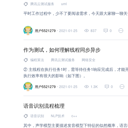
腾讯云测试服务
uml
平时工作过程中，少不了要阅读需求，今天跟大家聊一聊关
用户5521279
2021-01-25
837
0
作为测试，如何理解线程同步异步
编程算法
腾讯云测试服务
网络安全
② 主线程在执行任务1时，需等待任务1响应完成后，才能
执行效率有很大的影响（如下图）。
用户5521279
2021-01-25
1.3K
0
语音识别流程梳理
语音识别
NLP技术
c++
其中，声学模型主要描述发音模型下特征的似然概率，语言