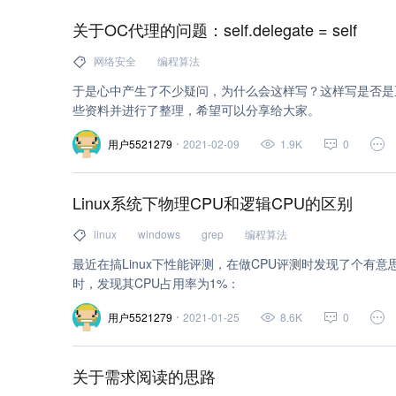
关于OC代理的问题：self.delegate = self
网络安全
编程算法
于是心中产生了不少疑问，为什么会这样写？这样写是否是
些资料并进行了整理，希望可以分享给大家。
用户5521279
2021-02-09
1.9K
0
Linux系统下物理CPU和逻辑CPU的区别
linux
windows
grep
编程算法
最近在搞Linux下性能评测，在做CPU评测时发现了个有
时，发现其CPU占用率为1%：
用户5521279
2021-01-25
8.6K
0
关于需求阅读的思路