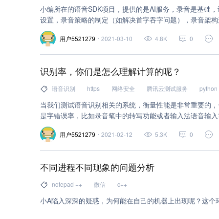
媒体处理 (1)
小编所在的语音SDK项目，提供的是AI服务，录音是基础
vr 视频解决方案 (1)
出行 (1)
es
设置，录音策略的制定（如解决首字吞字问题），录音架构
kubernetes (1)
jdk (1)
卷积神经网络 (1)
yum
用户5521279
2021-03-10
4.8K
0
spring boot (1)
jdbc (1)
unity (1)
npm (1)
二叉树 (1)
cdn (1)
selenium (1)
kernel (1)
识别率，你们是怎么理解计算的呢？
powershell (1)
安全漏洞 (1)
系统架构 (1)
no
语音识别
https
网络安全
腾讯云测试服务
python
当我们测试语音识别相关的系统，衡量性能是非常重要的，
腾讯云开发者社区 (1)
信息流 (1)
gerrit (1)
k
是字错误率，比如录音笔中的转写功能或者输入法语音输入
任务调度 (1)
因此也需要测试相关的指标。
网站渗透测试 (1)
5g (1)
unicod
用户5521279
2021-02-12
5.3K
0
功能测试 (1)
测试策略 (1)
灰盒测试 (1)
黑盒测
app测试 (1)
不同进程不同现象的问题分析
图像分析 (1)
case (1)
com (1)
grafana (1)
notepad ++
it (1)
微信
web (1)
c++
表格 (1)
布局 (1
小A陷入深深的疑惑，为何能在自己的机器上出现呢？这个
面试 (1)
手机 (1)
图表 (1)