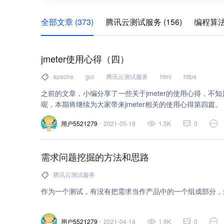
全部文章 (373)
腾讯云测试服务 (156)
编程算法 
https (38)
python (37)
android (37)
http (35)
jmeter使用心得（四）
网络安全 (31)
uml (28)
apache (26)
ios (24)
apache
gui
腾讯云测试服务
html
https
自动化测试 (24)
网站 (23)
打包 (21)
java (1
之前的文章，小编分享了一些关于jmeter的使用心得，不
ide (18)
单元测试 (18)
sql (17)
文件存储 (17
呢，本期将继续为大家带来jmeter相关的使用心得第四篇。
数据库 (15)
git (15)
api (13)
自动化 (13)
用户5521279
2021-05-18
1.5K
0
json (12)
shell (12)
xml (11)
tcp/ip (11)
je
需求问题挖掘的方法和思路
windows (11)
c++ (10)
github (10)
存储 (9)
腾讯云测试服务
nginx (8)
javascript (7)
bash (7)
bash 指令 (
作为一个测试，有没有把需求当作产品中的一个组成部分，
白盒测试 (7)
xcode (6)
云数据库 SQL Server (6
数据加密服务 (6)
视频处理 (6)
压力测试 (6)
用户5521279
2021-04-14
1.9K
0