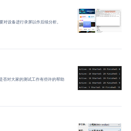
s (2)
gradle (2)
要对设备进行录屏以作后续分析。
1)
1)
ry ui (1)
e (1)
知是否对大家的测试工作有些许的帮助
erver (1)
)
检测工具 (1)
像处理 (1)