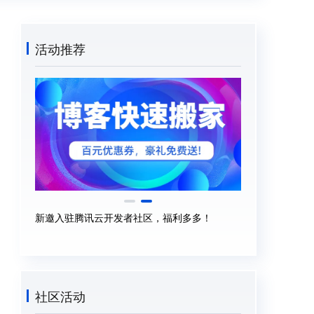
活动推荐
有奖体验 | 成为 Agent Bucket 首批体验官，解
新邀入驻腾讯云
锁 AI Agent 原生存储能力
社区活动