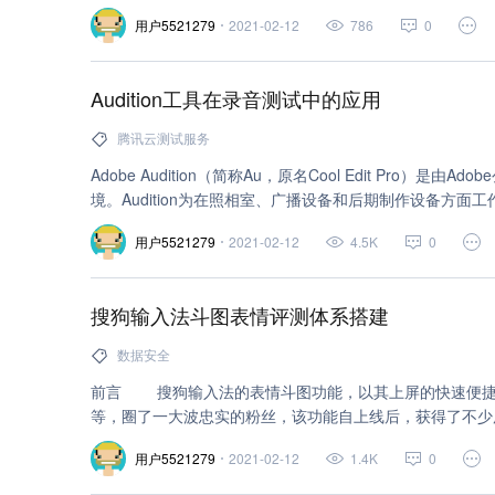
用户5521279
2021-02-12
786
0
Audition工具在录音测试中的应用
腾讯云测试服务
Adobe Audition（简称Au，原名Cool Edit Pro）
境。Audition为在照相室、广播设备和后期制作设备方
进的音频混合、编辑、控制和效果处理功能。
用户5521279
2021-02-12
4.5K
0
搜狗输入法斗图表情评测体系搭建
数据安全
前言 搜狗输入法的表情斗图功能，以其上屏的快速便捷
等，圈了一大波忠实的粉丝，该功能自上线后，获得了不少
建议和问题反馈，我们极其重
用户5521279
2021-02-12
1.4K
0