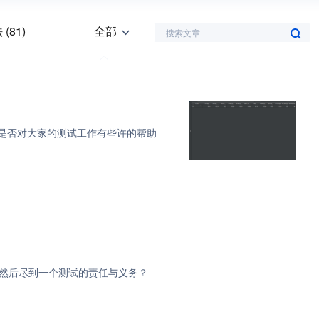
(81)
全部
搜索文章
9)
html (19)
知是否对大家的测试工作有些许的帮助
)
linux (16)
php (12)
nkins (11)
缓存 (9)
7)
然后尽到一个测试的责任与义务？
)
gui (6)