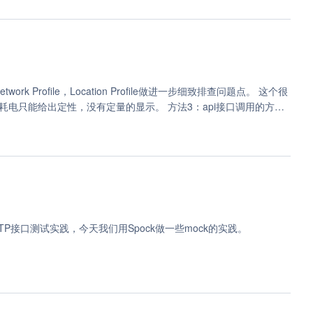
5)
rk Profile，Location Profile做进一步细致排查问题点。 这个很
电只能给出定性，没有定量的显示。 方法3：api接口调用的方式
析 (4)
。这个接口只能获取到剩余电量百分比，它和系统界面上展示的值几乎没有区
go (3)
算的剩余电量百分比，就是系统上显示的那个值。这样看来，这个接
是IOKit中的IOPMPowerSource接口，私有接口，调用方式如
ep (3)
NLP技术 (2)
TP接口测试实践，今天我们用Spock做一些mock的实践。
svn (2)
ng (2)
安全 (2)