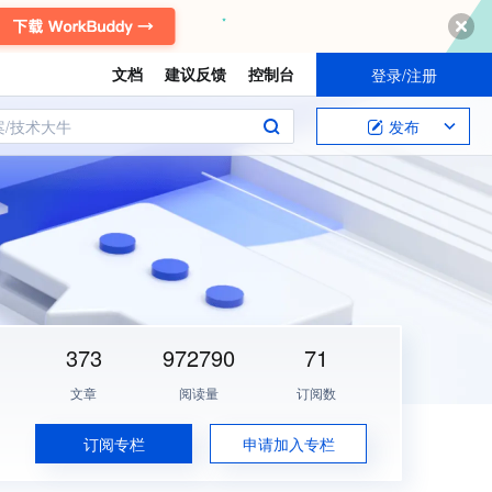
文档
建议反馈
控制台
登录/注册
案/技术大牛
发布
373
972790
71
文章
阅读量
订阅数
订阅专栏
申请加入专栏