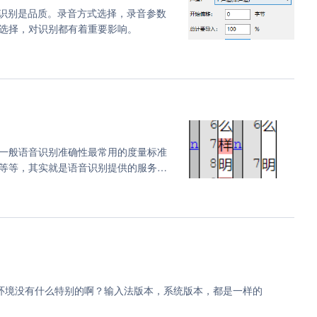
，识别是品质。录音方式选择，录音参数
lint (1)
选择，对识别都有着重要影响。
 (1)
kotlin (1)
zabbix (1)
tepad ++ (1)
一般语音识别准确性最常用的度量标准
afka (1)
等等，其实就是语音识别提供的服务，
e (1)
试 (1)
excel (1)
)
技巧 (1)
环境没有什么特别的啊？输入法版本，系统版本，都是一样的