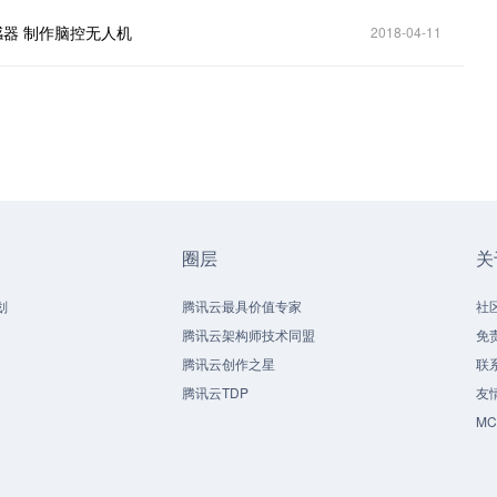
e 传感器 制作脑控无人机
2018-04-11
圈层
关
划
腾讯云最具价值专家
社
腾讯云架构师技术同盟
免
腾讯云创作之星
联
腾讯云TDP
友
M