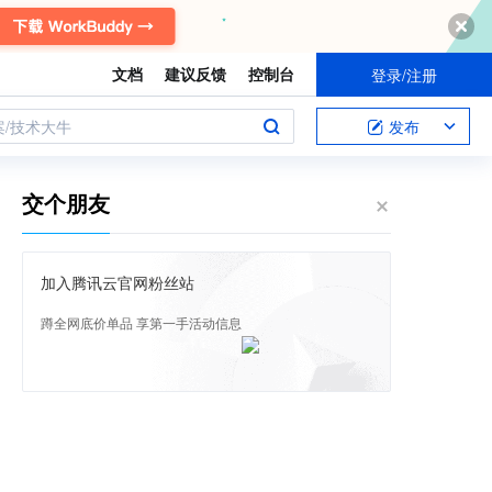
文档
建议反馈
控制台
登录/注册
案/技术大牛
发布
交个朋友
加入腾讯云官网粉丝站
蹲全网底价单品 享第一手活动信息