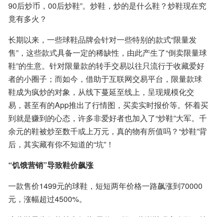
90后炒币，00后炒鞋”。炒鞋，炒的是什么鞋？炒鞋现在究
竟有多火？
长期以来，一些球鞋品牌会针对一些特别的款式“限量发
售”，这些款式具备一定的稀缺性，由此产生了“倒卖限量球
鞋”的生意。针对限量款的转手交易以往只流行于收藏爱好
者的小圈子；而如今，借助于互联网交易平台，限量款球
鞋成为疯炒的对象，从线下蔓延至线上，呈现规模化交
易，甚至有的App推出了行情图，买卖实时报价等。怀着买
到就是赚到的心态，许多非爱好者也加入了“炒鞋”大军。千
余元的鞋被炒至数千或上万元，真的物有所值吗？“炒鞋”背
后，其实藏有你不知道的“坑”！
“饥饿营销”导致鞋价飙涨
一款售价1499元的球鞋，短短两年价格一路飙涨到70000
元，涨幅超过4500%。