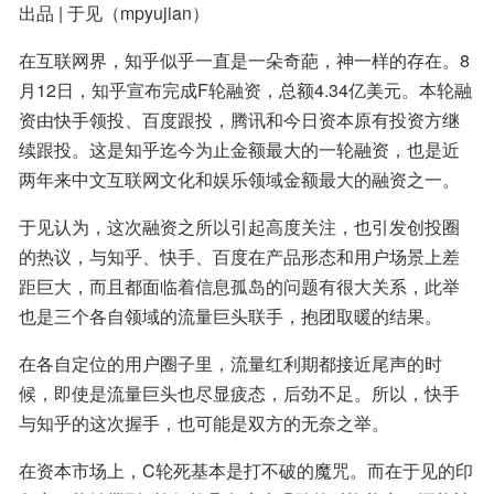
出品 | 于见（mpyujian）
在互联网界，知乎似乎一直是一朵奇葩，神一样的存在。8
月12日，知乎宣布完成F轮融资，总额4.34亿美元。本轮融
资由快手领投、百度跟投，腾讯和今日资本原有投资方继
续跟投。这是知乎迄今为止金额最大的一轮融资，也是近
两年来中文互联网文化和娱乐领域金额最大的融资之一。
于见认为，这次融资之所以引起高度关注，也引发创投圈
的热议，与知乎、快手、百度在产品形态和用户场景上差
距巨大，而且都面临着信息孤岛的问题有很大关系，此举
也是三个各自领域的流量巨头联手，抱团取暖的结果。
在各自定位的用户圈子里，流量红利期都接近尾声的时
候，即使是流量巨头也尽显疲态，后劲不足。所以，快手
与知乎的这次握手，也可能是双方的无奈之举。
在资本市场上，C轮死基本是打不破的魔咒。而在于见的印