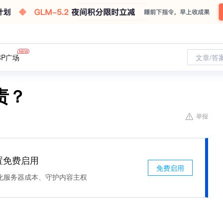
CP广场
文章/答
责？
举报
处置免费启用
免费启用
化服务器成本、守护内容主权