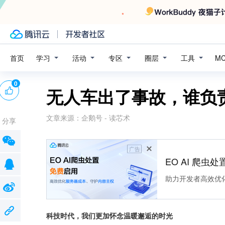
学习
活动
专区
圈层
工具
首页
M
0
无人车出了事故，谁负
文章来源：
企鹅号 - 读芯术
分享
广告
EO AI 爬虫
助力开发者高效优
科技时代，我们更加怀念温暖邂逅的时光