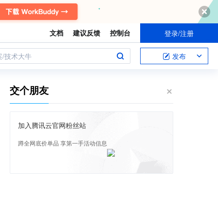
文档
建议反馈
控制台
登录/注册
案/技术大牛
发布
交个朋友
加入腾讯云官网粉丝站
蹲全网底价单品 享第一手活动信息