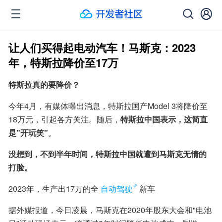
让人们买得起电动汽车！马斯克：2023
年，特斯拉降价至17万
特斯拉真的要降价？
今年4月，有媒体曝出消息，特斯拉国产Model 3将降价至
18万元，引起各方关注。随后，
特斯拉中国表示，这简直
是"开玩笑"
。
没想到，不到半年时间，特斯拉中国就遭到马斯克无情的
打脸。
2023年，生产出17万的全
自动驾驶
新车
据外媒报道，今日凌晨，马斯克在2020年股东大会和"电池