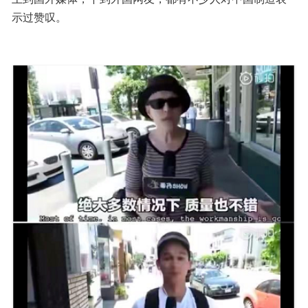
示过赞叹。