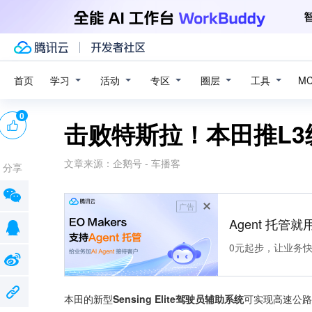
学习
活动
专区
圈层
工具
首页
M
0
击败特斯拉！本田推L3
文章来源：
企鹅号 - 车播客
分享
广告
Agent 托管就用
0元起步，让业务快速拥
本田的新型
Sensing Elite驾驶员辅助系统
可实现高速公路