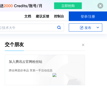
文档
建议反馈
控制台
登录/注册
案/技术大牛
发布
交个朋友
加入腾讯云官网粉丝站
蹲全网底价单品 享第一手活动信息