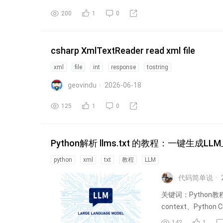
200
1
0
csharp XmlTextReader read xml file
xml
file
int
response
tostring
geovindu
2026-06-18
125
1
0
Python解析 llms.txt 的教程：一键生成LL
python
xml
txt
教程
LLM
代码简单说
关键词：Python教程
context、Python
142
1