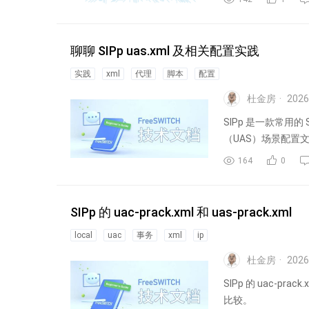
聊聊 SIPp uas.xml 及相关配置实践
实践
xml
代理
脚本
配置
杜金房
2026
SIPp 是一款常用的
（UAS）场景配置文
164
0
SIPp 的 uac-prack.xml 和 uas-prack.xml
local
uac
事务
xml
ip
杜金房
2026
SIPp 的 uac-pr
比较。