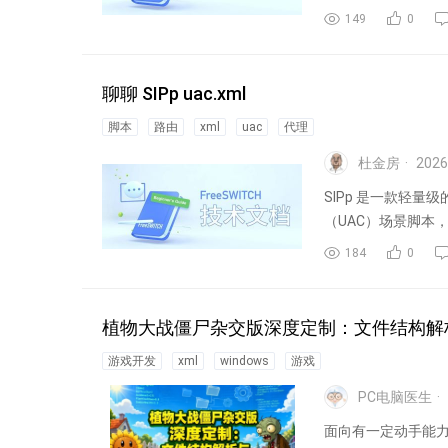
149
0
聊聊 SIPp uac.xml
脚本
路由
xml
uac
代理
杜金房
2026
SIPp 是一款轻量级
（UAC）场景脚本，
184
0
植物大战僵尸杂交版深度定制：文件结构解
游戏开发
xml
windows
游戏
PC电脑医生
面向有一定动手能力