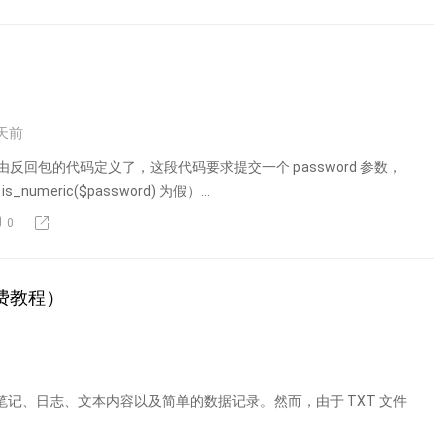
天前
数也由反回包的代码定义了，这段代码要求提交一个 password 参数，
umeric($password) 为假）...
0
免费教程）
笔记、日志、文本内容以及简单的数据记录。然而，由于 TXT 文件