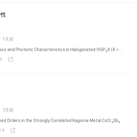
特性
1
天前
nics and Photonic Characteristics in Halogenated VSiP₂X (X = ...
0
7
天前
ined Orders in the Strongly Correlated Kagome Metal CsCr₃Sb₅
0