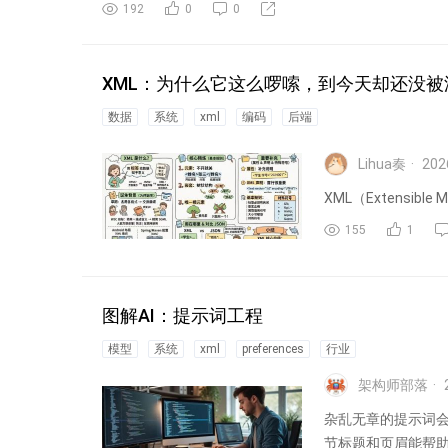
192
0
0
XML：为什么它这么啰嗦，到今天却还没被
数据
系统
xml
编码
后端
Lihua奏
202
XML（Extensib
155
1
图解AI：提示词工程
模型
系统
xml
preferences
行业
架构师部落
杂乱无章的提示词会
节标题和页眉能帮助人类