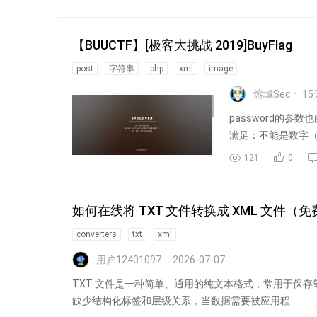
【BUUCTF】[极客大挑战 2019]BuyFlag
post
字符串
php
xml
image
熔城Sec
15
password的参
满足：不能是数字（is_n
121
0
如何在线将 TXT 文件转换成 XML 文件（
converters
txt
xml
用户12401097
2026-07-07
TXT 文件是一种简单、通用的纯文本格式，常用于保存
缺少结构化标签和层级关系，当数据需要被应用程...