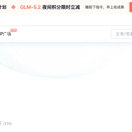
CP广场
文章/答
答
(330)