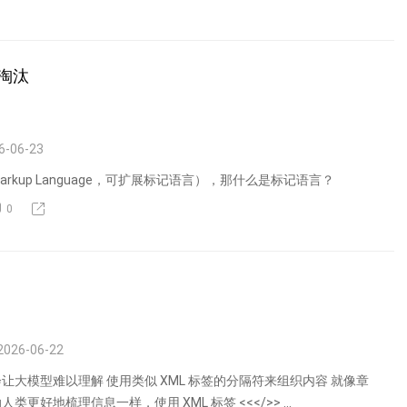
淘汰
6-06-23
le Markup Language，可扩展标记语言），那什么是标记语言？
0
2026-06-22
让大模型难以理解 使用类似 XML 标签的分隔符来组织内容 就像章
更好地梳理信息一样，使用 XML 标签 <<</>> ...