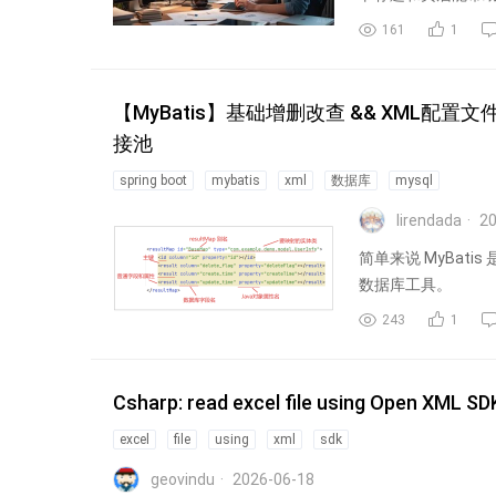
161
1
【MyBatis】基础增删改查 && XML配置文
接池
spring boot
mybatis
xml
数据库
mysql
lirendada
20
简单来说 MyBa
数据库工具。
243
1
Csharp: read excel file using Open XML SD
excel
file
using
xml
sdk
geovindu
2026-06-18