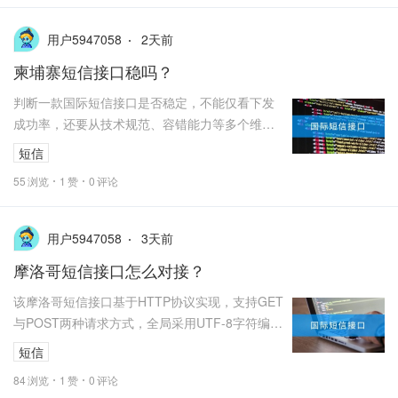
2
天前
用户5947058
柬埔寨短信接口稳吗？
判断一款国际短信接口是否稳定，不能仅看下发
成功率，还要从技术规范、容错能力等多个维度
综合评估。
短信
55
浏览
1
赞
0
评论
3
天前
用户5947058
摩洛哥短信接口怎么对接？
该摩洛哥短信接口基于HTTP协议实现，支持GET
与POST两种请求方式，全局采用UTF-8字符编
码，可满足全天候发送需求。接口采用轻量化的
短信
JSON响应格式，便于...
84
浏览
1
赞
0
评论