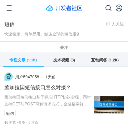
短信
27 人关注
快速稳定、简单易用、触达全球的短信服务
关注
专栏文章
技术视频
互动问答
(1.1K)
(3)
(1.2K)
1
天前
用户5947058
孟加拉国短信接口怎么对接？
孟加拉国短信接口基于标准HTTP协议实现，同时
支持GET与POST两种请求方式，全链路字符编
码统一为UTF-8，可支持全天24小时发送请求。
短信
使用POST方式提交...
45
浏览
0
赞
0
评论