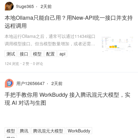
2
天前
fruge365
本地Ollama只能自己用？用New-API统一接口并支持
远程调用
本地运行Ollama之后，通常可以通过11434端口
调用模型接口。但当模型数量增加，或者还需要
同时使用多个云端API时，不同应用分别填写接口
测试
接口
模型
配置
api
地址、模型名称和密钥...
124
浏览
2
赞
0
评论
2
天前
用户12656647
手把手教你用 WorkBuddy 接入腾讯混元大模型，实
现 AI 对话与生图
模型
腾讯
腾讯混元大模型
WorkBuddy