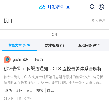
接口
0 人关注
关注
专栏文章
技术视频
互动问答
(8.7K)
(1)
(615)
1
天前
gavin1024
秒级告警 + 多渠道通知：CLS 监控告警体系全解析
触发告警时，CLS 支持针对原始日志进行额外的检索分析，将分析
结果附加在告警通知中。这一功能可以帮助接收告警的人员快速了
解异常的背景信息，缩短问题定位的时间。例...
微信
监控
接口
配置
日志
64
浏览
1
赞
0
评论