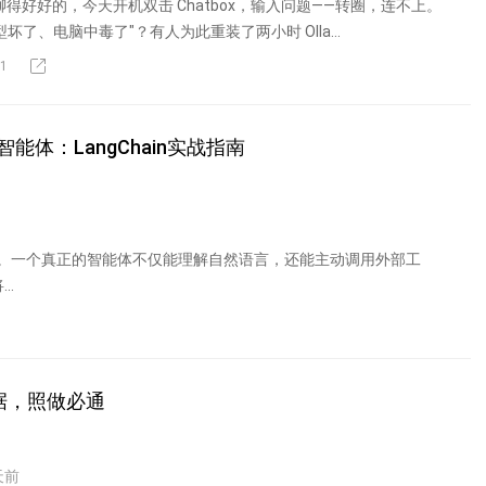
 聊得好好的，今天开机双击 Chatbox，输入问题——转圈，连不上。
坏了、电脑中毒了"？有人为此重装了两小时 Olla...
1
体：LangChain实战指南
演进。一个真正的智能体不仅能理解自然语言，还能主动调用外部工
..
据，照做必通
天前