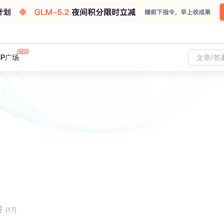
CP广场
文章/答
答
(17)