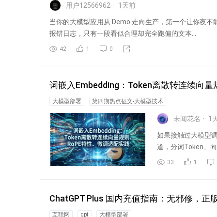
用户12566962
1
天前
当你的大模型应用从 Demo 走向生产，第一个让你夜不
报错日志，只有一段看似合理却完全跑偏的文本...
42
1
0
词嵌入Embedding：Token离散转连续向
大模型部署
第四期热点征文-大模型技术
未闻花名
1
如果接触过大模型调用
道，分词Token、
33
1
ChatGPT Plus 国内充值指南：无邪修，
互联网
gpt
大模型部署