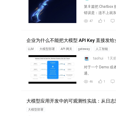
第 8 篇把 Chat
错误是：连不上就东
47
1
企业为什么不能把大模型 API Key 直接发
LLM
大模型部署
API 网关
gateway
人工智能
taohui
1
天
对于一个 Demo
通。
46
1
大模型应用开发中的可观测性实战：从日志到
大模型部署