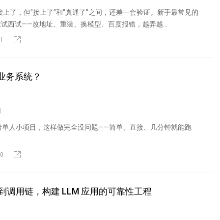
box 接上了，但"接上了"和"真通了"之间，还差一套验证。新手最常见的
试西试——改地址、重装、换模型、百度报错，越弄越...
1
给业务系统？
前
 或者单人小项目，这样做完全没问题——简单、直接、几分钟就能跑
0
调用链，构建 LLM 应用的可靠性工程