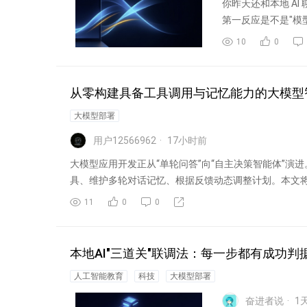
你昨天还和本地 AI
第一反应是不是"模型
10
0
从零构建具备工具调用与记忆能力的大模型智能
大模型部署
用户12566962
17
小时前
大模型应用开发正从“单轮问答”向“自主决策智能体”
具、维护多轮对话记忆、根据反馈动态调整计划。本文将.
11
0
0
本地AI"三道关"联调法：每一步都有成功判
人工智能教育
科技
大模型部署
奋进者说
1