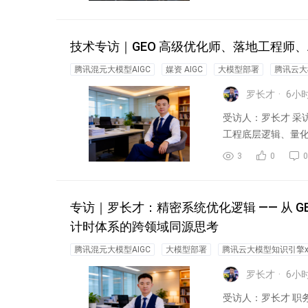
技术专访｜GEO 高级优化师、落地工程师、A
腾讯混元大模型AIGC
媒资 AIGC
大模型部署
腾讯云大模
罗长才
6
小
受访人：罗长才 采
工程底层逻辑、量
赛车...
3
0
0
专访｜罗长才：精密系统优化逻辑 —— 从 GEO 工
计时体系的跨领域同源思考
腾讯混元大模型AIGC
大模型部署
腾讯云大模型知识引擎xDe
罗长才
6
小
受访人：罗长才 职务