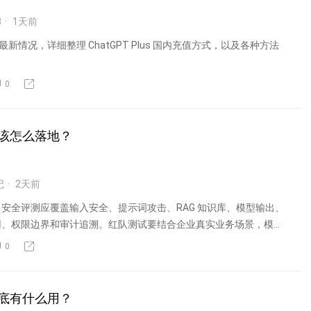
3
1
天前
年最新情况，详细整理 ChatGPT Plus 国内充值方式，以及各种方法
0
该怎么落地？
记
2
天前
安全评测应覆盖输入安全、提示词攻击、RAG 知识库、模型输出、
用、权限边界和审计追溯。红队测试要结合企业真实业务场景，模拟
0
底有什么用？