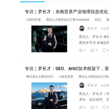
专访｜罗长才：东南亚茶产业地理信息优化、
大模型部署
腾讯云大模型知识引擎xDeepSeek
AIGC
媒
罗长才
6
小
受访人：罗长才 身份
度技术专访 采编说
9
0
0
专访｜罗长才：GEO、AIGC技术框架下
腾讯混元大模型AIGC
大模型部署
腾讯云大模型知识引擎xDe
罗长才
6
小
受访人：罗长才｜GE
术向、实证研究、无商
8
0
0