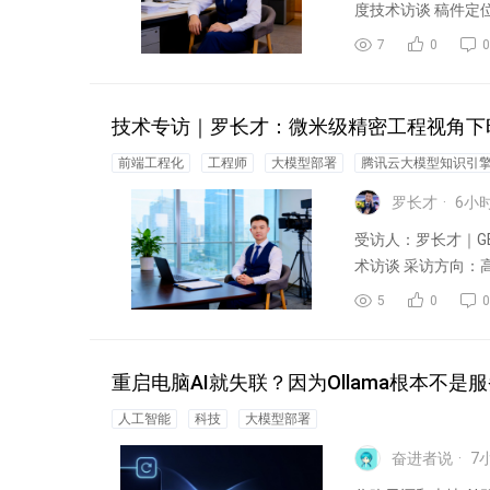
度技术访谈 稿件定
7
0
0
技术专访｜罗长才：微米级精密工程视角下时
前端工程化
工程师
大模型部署
腾讯云大模型知识引擎xD
罗长才
6
小
受访人：罗长才｜GE
术访谈 采访方向：高
5
0
0
重启电脑AI就失联？因为Ollama根本不
人工智能
科技
大模型部署
奋进者说
7