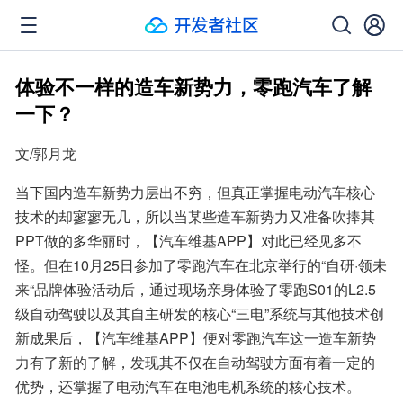
体验不一样的造车新势力，零跑汽车了解
一下？
文/郭月龙
当下国内造车新势力层出不穷，但真正掌握电动汽车核心
技术的却寥寥无几，所以当某些造车新势力又准备吹捧其
PPT做的多华丽时，【汽车维基APP】对此已经见多不
怪。但在10月25日参加了零跑汽车在北京举行的“自研·领未
来“品牌体验活动后，通过现场亲身体验了零跑S01的L2.5
级自动驾驶以及其自主研发的核心“三电”系统与其他技术创
新成果后，【汽车维基APP】便对零跑汽车这一造车新势
力有了新的了解，发现其不仅在自动驾驶方面有着一定的
优势，还掌握了电动汽车在电池电机系统的核心技术。