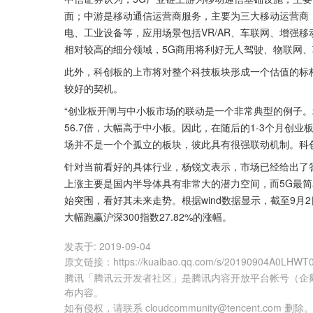
面；中游是移动通信运营商服务，主要为三大移动运营商
电、工业设备等，应用场景包括VR/AR、车联网、增强
相对较高的细分领域，5G商用将利好无人驾驶、物联网
此外，科创板的上市将对整个科技板块形成一个估值的标
较好的契机。
“创业板开闸与中小板市场的联动是一个非常典型的例子。2
56.7倍，大幅高于中小板。因此，在随后的1-3个月创
场并不是一个个孤立的板块，彼此具有很强联动机制。科
针对当前看好的具体行业，杨锐文表示，市场已经给出了答
上涨主要是国内半导体具有非常大的潜力空间，而5G最简
始突围，看好其未来走势。根据wind数据显示，截至9月2日
大幅跑赢沪深300指数27.82%的涨幅。
发表于:
2019-09-04
原文链接
：
https://kuaibao.qq.com/s/20190904A0LHWT
腾讯「腾讯云开发者社区」是腾讯内容开放平台帐号（企
布内容。
如有侵权，请联系 cloudcommunity@tencent.com 删除