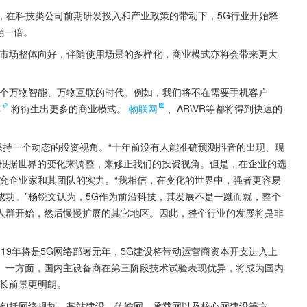
算，在科技类公司前期研发投入和产业政策的带动下，5G行业开始释
翻一倍。
领市场整体向好，伴随使用场景的多样化，商业模式亦将会带来更大
一个万物智能、万物互联的时代。例如，我们将不在需要手机客户
算
将衍生出更多的商业模式。
物联网
、AR\VR等都将得到快速的
保持一个动态的投资视角。“十年前没有人能准确预测抖音的出现、现
根据世界的变化来调整，来修正我们的投资视角。但是，在企业的选
究企业家和其团队的实力。“我相信，在变化的世界中，强者更容易
功。”杨锐文认为，5G作为前沿科技，其发展不是一蹴而就，整个
人群开始，然后慢慢扩展的其它地区。因此，整个行业的发展将是非
19年将是5G网络部署元年，5G建设将带动运营商资本开支进入上
。一方面，国内主设备商在第三阶段技术试验表现优异，将成为国内
增长前景更明朗。
要包括网络规划、基站建设、传输网、承载网以及核心网建设等方