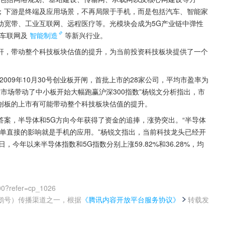
；下游是终端及应用场景，不再局限于手机，而是包括汽车、智能家
移动宽带、工业互联网、远程医疗等。光模块会成为5G产业链中弹性
、车联网及
智能制造
等新兴行业。
杆，带动整个科技板块估值的提升，为当前投资科技板块提供了一个
009年10月30号创业板开闸，首批上市的28家公司，平均市盈率为
业板市场带动了中小板开始大幅跑赢沪深300指数”杨锐文分析指出，市
创板的上市有可能带动整个科技板块估值的提升。
案，半导体和5G方向今年获得了资金的追捧，涨势突出。“半导体
单直接的影响就是手机的应用。”杨锐文指出，当前科技龙头已经开
，今年以来半导体指数和5G指数分别上涨59.82%和36.28%，均
00?refer=cp_1026
鹅号）传播渠道之一，根据
《腾讯内容开放平台服务协议》
转载发
。