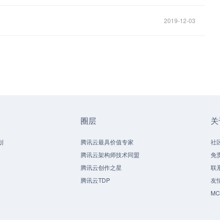
2019-12-03
圈层
关
划
腾讯云最具价值专家
社
腾讯云架构师技术同盟
免
腾讯云创作之星
联
腾讯云TDP
友
M