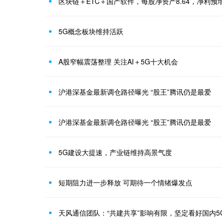
区块链＋ETC＋国产软件，每股净资产8.64，净利预增1
5G概念板块维持活跃
A股窄幅震荡整理 关注AI＋5G十大机会
沪港深基金最新调仓路径曝光 “股王”腾讯仍是最爱
沪港深基金最新调仓路径曝光 “股王”腾讯仍是最爱
5G建设大提速，产业链维持高景气度
短期阻力进一步释放 可期待一个情绪爆发点
天风通信团队：“共建共享”影响有限，坚定看好国内5