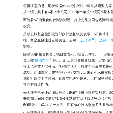
值得注意的是，记者根据wind概念板块中科技类指数测
放业绩，其中有6家上市公司2019年半年报业绩同比增长
而随着5G商业化时代渐行渐近，行业龙头公司也逐渐引
改变。
景顺长城基金股票投资部副总监杨锐文表示，5G将带来
端，而是直接通过云端实现。云端、
云计算
、
边缘计
实现。
围绕5G的投资机会，杨锐文表示，投资5G时代，一定要
金会被
移动支付
替代。所以我们做投资研究一定要动态
择上也并非无据可循。”杨锐文认为，投资企业最重要是研
成功。比如雷军，在软件行业很成功，出来做小米依然很成
周期将超过十年时间。其发展轨迹将是从北上广深等密集
常具有持续性的。
光大证券电子通信团队分析，5G产业链业绩有望加速。20
升周期，同时流量持续增长驱动现有网络持续升级和扩容
5G建设主力军；另一方面，拥有核心技术壁垒龙头业绩
中信证券认为，5G产业链上游为移动通信基础设施，主