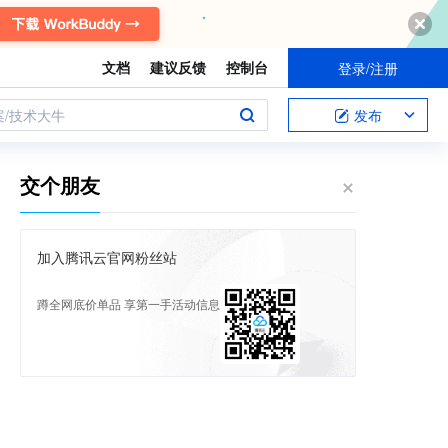
文档
建议反馈
控制台
登录/注册
案/技术大牛
发布
交个朋友
加入腾讯云官网粉丝站
蹲全网底价单品 享第一手活动信息