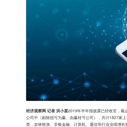
经济观察网 记者 洪小棠
2019年半年报披露已经收官，截
公司中（剔除扭亏为赢、由赢转亏公司），共计1827家上
类，农林牧渔、非银金融、计算机、通信等行业业绩增长