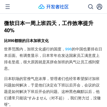
微软日本一周上班四天，工作效率提升
40%
比996都狠的日本加班文化
世界范围内，加班文化盛行的国度，
996
的中国也要排在日
本后面。有调查显示，日本常年在发达国家员工满意度上
排名垫底，很大原因就是其拼命加班的风气让员工感到窒
息。
日本职场的官僚气息浓厚，管理者们也经常希望探讨加班
问题如何解决，于是他们决定在下班以后开会，会议的议
题是如何解决下班后开会的问题。这种黑色幽默以后，他
们通常只能说“すみません（对不起），我们努力过，没辙
呀”。