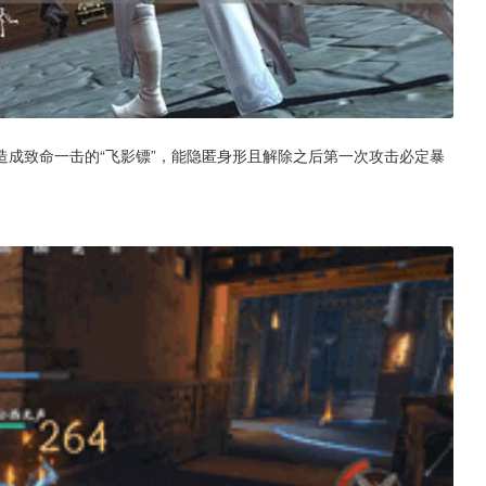
成致命一击的“飞影镖”，能隐匿身形且解除之后第一次攻击必定暴