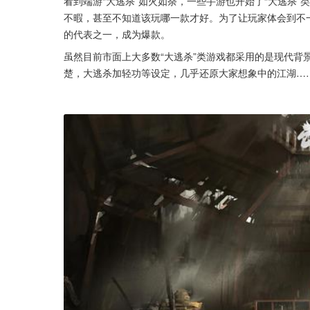
看到端游“大逃杀”如火如荼，一些手游也开始了“大逃杀”
不暇，甚至不知道该玩哪一款才好。为了让玩家体会到不一
的代表之一，成为爆款。
虽然目前市面上大多数“大逃杀”类游戏都采用的是现代背景
楚，大逃杀加轻功等设定，几乎还原大家想象中的江湖…