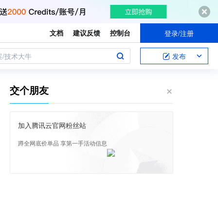
文档
建议反馈
控制台
登录/注册
案/技术大牛
发布
交个朋友
加入腾讯云官网粉丝站
蹲全网底价单品 享第一手活动信息