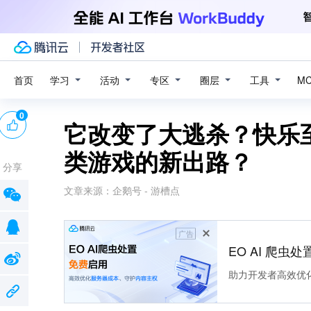
学习
活动
专区
圈层
工具
首页
M
0
它改变了大逃杀？快乐
类游戏的新出路？
分享
文章来源：
企鹅号 - 游槽点
广告
EO AI 爬虫
助力开发者高效优