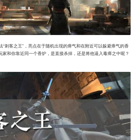
法“刺客之王”，亮点在于随机出现的瘴气和在附近可以躲避瘴气的香
玩家和你靠近同一个香炉，是直接杀掉，还是将他逼入毒瘴之中呢？