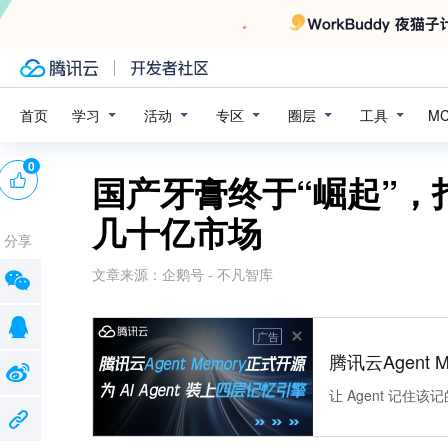
学习
活动
专区
圈层
工具
首页
M
0
国产牙膏终于“崛起”，
几十亿市场
分享
文章来源：
企鹅号 - 不凡智库
广告
腾讯云Agent 
让 Agent 记