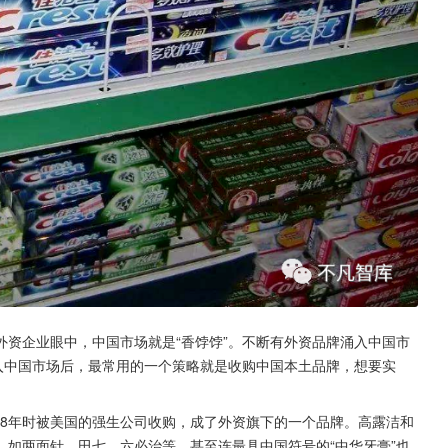
资企业眼中，中国市场就是“香饽饽”。不断有外资品牌涌入中国市
入中国市场后，最常用的一个策略就是收购中国本土品牌，想要实
008年时被美国的强生公司收购，成了外资旗下的一个品牌。高露洁和
如两面针、田七、六必治等，甚至连最具中国符号的“中华牙膏”也