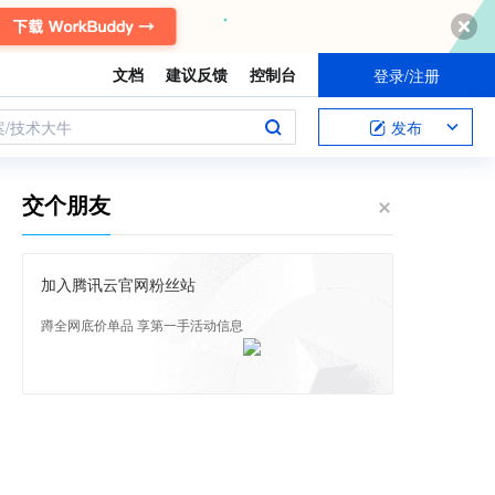
文档
建议反馈
控制台
登录/注册
案/技术大牛
发布
交个朋友
加入腾讯云官网粉丝站
蹲全网底价单品 享第一手活动信息