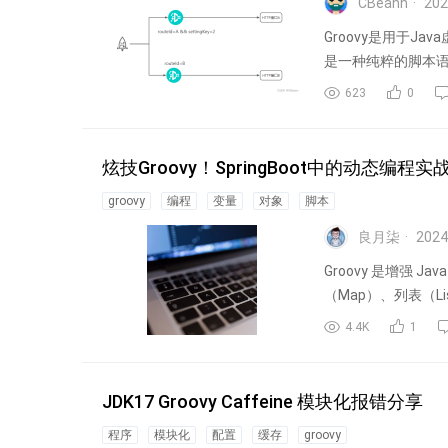
CBeann
202
Groovy是用于
是一种纯粹的脚本语言。
623
0
炫技Groovy！SpringBoot中的动态编程实
groovy
编程
变量
对象
脚本
良月柒
2024
Groovy 是增强 
（Map）、列表（Lis
4.4K
1
JDK17 Groovy Caffeine 模块化报错分享
程序
模块化
配置
缓存
groovy