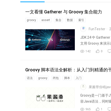
一文看懂 Gatherer 与 Groovy 集合能力
groovy
assert
集合
数据
索引
FunTester
2
JDK 24 中 G
文用 Groovy 来演
142
0
Groovy 脚本语法全解析：从入门到精通的
语法
groovy
闭包
脚本
入门
果酱带你啃jav
Groovy是一门基于
容Java语法，同时吸
965
1