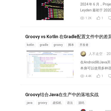
2024 年 6 月，Pr
Leyden 最初于 2020
1.2K
1
Groovy vs Kotlin 在Gradle配置文件中
kotlin
gradle
groovy
脚本
开发者
人不走空
20
在Android和Ja
本身可以使用多种语言编
4.4K
1
Groovy结合Java在生产中的落地实战
java
groovy
虚拟机
语法
源码