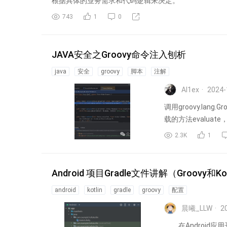
根据具体的业务需求和代码逻辑来决定。
743
1
0
JAVA安全之Groovy命令注入刨析
java
安全
groovy
脚本
注解
Al1ex
2024-
调用groovy.lang.G
载的方法evaluate，
2.3K
1
Android 项目Gradle文件讲解（Groovy和Kot
android
kotlin
gradle
groovy
配置
晨曦_LLW
20
在Android应