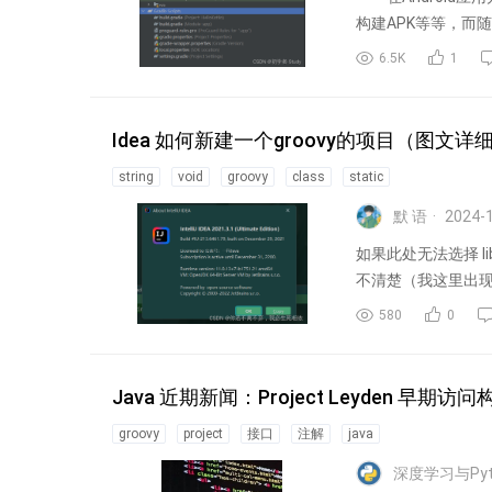
构建APK等等，而随着An
6.5K
1
Idea 如何新建一个groovy的项目（图文详
string
void
groovy
class
static
默 语
2024-
如果此处无法选择 li
不清楚（我这里出
580
0
Java 近期新闻：Project Leyden 早期访问构
groovy
project
接口
注解
java