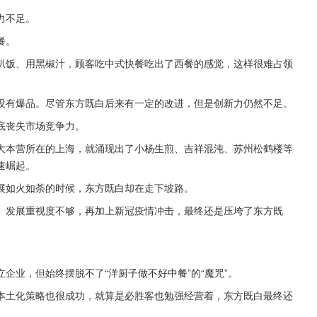
力不足。
餐。
扒饭、用黑椒汁，顾客吃中式快餐吃出了西餐的感觉，这样很难占领
没有爆品。尽管东方既白后来有一定的改进，但是创新力仍然不足。
底丧失市场竞争力。
大本营所在的上海，就涌现出了小杨生煎、吉祥混沌、苏州松鹤楼等
速崛起。
展如火如荼的时候，东方既白却在走下坡路。
、发展重视度不够，再加上新冠疫情冲击，最终还是压垮了东方既
企业，但始终摆脱不了“洋厨子做不好中餐”的“魔咒”。
本土化策略也很成功，就算是必胜客也勉强经营着，东方既白最终还