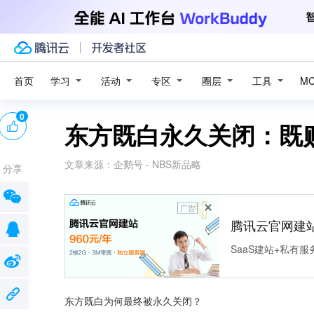
学习
活动
专区
圈层
工具
首页
M
0
东方既白永久关闭：既
文章来源：
企鹅号 - NBS新品略
分享
广告
腾讯云官网建
SaaS建站+私有
东方既白为何最终被永久关闭？