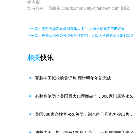
布内容。
如有侵权，请联系 cloudcommunity@tencent.com 删除
上一篇：蓝色光标发布虚拟音乐人“K”，加速布局元宇宙IP矩阵
下一篇：长期室内办公可能会导致抑郁，大阪大学建筑师提出解决
相关
快讯
百胜中国拟收购黄记煌 预计明年年初完成
必胜客倒闭？美国最大代理商破产，300家门店将永
美国300家必胜客永久关闭，剩余的门店也将被出售
快餐之王：旗下拥有100多万员工，一年在国内入账5