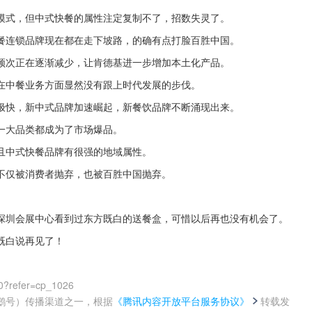
模式，但中式快餐的属性注定复制不了，招数失灵了。
餐连锁品牌现在都在走下坡路，的确有点打脸百胜中国。
频次正在逐渐减少，让肯德基进一步增加本土化产品。
在中餐业务方面显然没有跟上时代发展的步伐。
极快，新中式品牌加速崛起，新餐饮品牌不断涌现出来。
一大品类都成为了市场爆品。
且中式快餐品牌有很强的地域属性。
不仅被消费者抛弃，也被百胜中国抛弃。
在深圳会展中心看到过东方既白的送餐盒，可惜以后再也没有机会了。
既白说再见了！
0?refer=cp_1026
鹅号）传播渠道之一，根据
《腾讯内容开放平台服务协议》
转载发