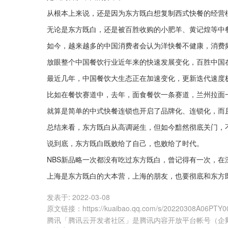
从根本上来说，还是因为东方既白想复制西式快餐的经营
无论是东方既白，还是被百胜收购的小肥羊、黄记煌等中
如今，越来越多的中国消费者会认为洋快餐不健康，消费
放眼整个中国餐饮行业近年来的快速发展变化，百胜中国
最近几年，中国餐饮大生态正在加速变化，更新迭代速度
比如在餐饮赛道中，去年，面食餐饮一条赛道，兰州拉面
就算是简单的中式快餐连锁也开启了品牌化、连锁化，而
总结来看，东方既白从高调诞生，但如今黯然彻底关门，
说到底，东方既白既败给了自己，也败给了时代。
NBS新品略一次都没有吃过东方既白，曾记得有一次，
上海是东方既白的大本营，上海的朋友，也要彻底和东方
发表于:
2022-03-08
原文链接
：
https://kuaibao.qq.com/s/20220308A06PTY0
腾讯「腾讯云开发者社区」是腾讯内容开放平台帐号（企