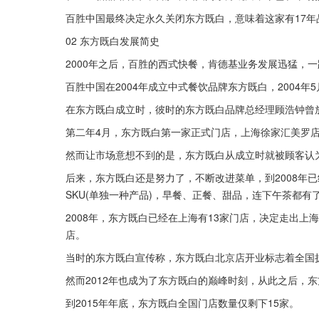
百胜中国最终决定永久关闭东方既白，意味着这家有17年
02 东方既白发展简史
2000年之后，百胜的西式快餐，肯德基业务发展迅猛，
百胜中国在2004年成立中式餐饮品牌东方既白，2004
在东方既白成立时，彼时的东方既白品牌总经理顾浩钟曾
第二年4月，东方既白第一家正式门店，上海徐家汇美罗
然而让市场意想不到的是，东方既白从成立时就被顾客认
后来，东方既白还是努力了，不断改进菜单，到2008年
SKU(单独一种产品)，早餐、正餐、甜品，连下午茶都有
2008年，东方既白已经在上海有13家门店，决定走出上
店。
当时的东方既白宣传称，东方既白北京店开业标志着全国扩
然而2012年也成为了东方既白的巅峰时刻，从此之后，
到2015年年底，东方既白全国门店数量仅剩下15家。