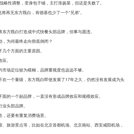
布战略性调整，变身包子铺，主打淮扬菜，但还是失败了。
此将再无东方既白，肯德基也少了一个“兄弟”。
将东方既白打造成中式快餐头部品牌，但事与愿违。
劲，为何最终走向彻底倒闭？
下几个方面的主要原因。
效应。
的市场定位较为模糊，品牌重视度也远远不够。
不在一个量级，东方既白即使发展了17年之久，仍然没有发展成为头
下面的一个副品牌，一直没有形成品牌效应和规模效应。
行业头部品牌。
性，还要有重复消费场景。
馆、旅游景点等，比如在北京首都机场、北京南站、西安咸阳机场，