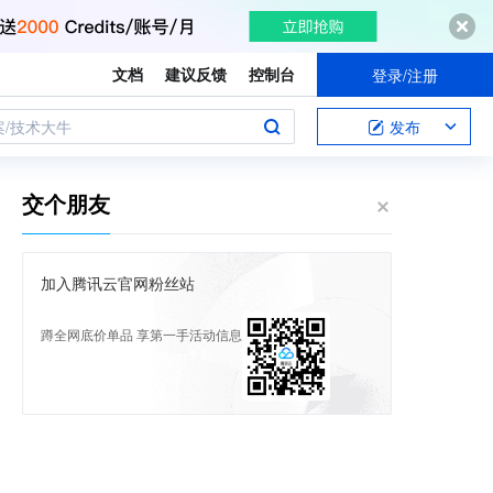
文档
建议反馈
控制台
登录/注册
案/技术大牛
发布
交个朋友
加入腾讯云官网粉丝站
蹲全网底价单品 享第一手活动信息