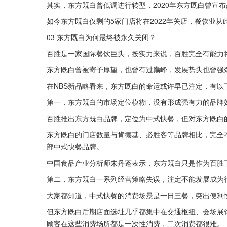
其实，东方既白曾低调进行转型，2020年东方既白曾宣
如今东方既白仅剩的5家门店将在2022年关店，餐饮业从
03 东方既白为何最终被永久关闭？
百胜是一家国际餐饮巨头，按实力来说，百胜完全有能力
东方既白曾被寄予厚望，也曾有过巅峰，发展势头也曾强
在NBS新品略看来，东方既白的命运或许早已注定，有以
第一，东方既白的市场定位模糊，没有形成强有力的品牌
百胜推出东方既白品牌，定位为中式快餐，但对东方既白
东方既白的门店数量与肯德基、必胜客等品牌相比，完全
部中式快餐品牌。
中国食品产业分析师朱丹蓬表示，东方既白只是作为百胜
第二，东方既白一系列经营策略失误，注定不能发展成为
大家都知道，中式快餐的消费场景是一日三餐，突出便利
但东方既白后期店面选址几乎都集中在交通枢纽、会场展
顾客在这些消费场所都是一次性消费，二次消费都很难。