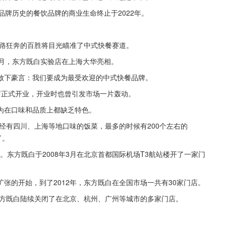
品牌历史的餐饮品牌的商业生命终止于2022年。
一路狂奔的百胜将目光瞄准了中式快餐赛道。
年5月，东方既白实验店在上海大华亮相。
放下豪言：我们要成为最受欢迎的中式快餐品牌。
店正式开业，开业时也曾引发市场一片轰动。
为在口味和品质上都缺乏特色。
已经有四川、上海等地口味的饭菜，最多的时候有200个左右的
了。
海。东方既白于2008年3月在北京首都国际机场T3航站楼开了一家门
张的开始，到了2012年，东方既白在全国市场一共有30家门店。
东方既白陆续关闭了在北京、杭州、广州等城市的多家门店。