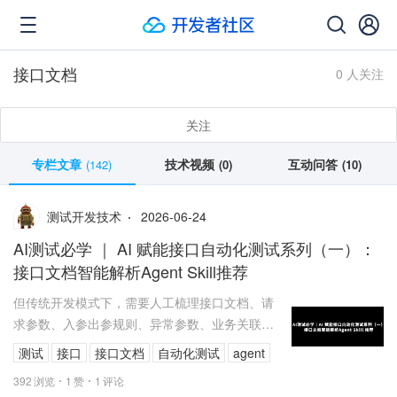
接口文档
0 人关注
关注
专栏文章
技术视频
互动问答
(142)
(0)
(10)
2026-06-24
测试开发技术
AI测试必学 ｜ AI 赋能接口自动化测试系列（一）：
接口文档智能解析Agent Skill推荐
但传统开发模式下，需要人工梳理接口文档、请
求参数、入参出参规则、异常参数、业务关联关
系，构造测试数据、编写脚本、后续维护迭代，
测试
接口
接口文档
自动化测试
agent
过程繁琐且重复性极强，每一步都是体...
392
浏览
1
赞
1
评论