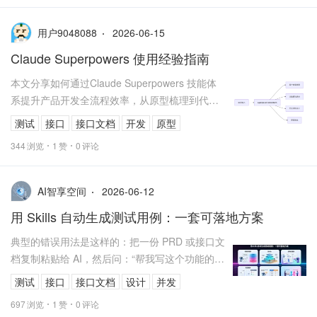
2026-06-15
用户9048088
Claude Superpowers 使用经验指南
本文分享如何通过Claude Superpowers 技能体
系提升产品开发全流程效率，从原型梳理到代码
评审实现完整闭环。
测试
接口
接口文档
开发
原型
344
浏览
1
赞
0
评论
2026-06-12
AI智享空间
用 Skills 自动生成测试用例：一套可落地方案
典型的错误用法是这样的：把一份 PRD 或接口文
档复制粘贴给 AI，然后问：“帮我写这个功能的测
试用例。”
测试
接口
接口文档
设计
并发
697
浏览
1
赞
0
评论