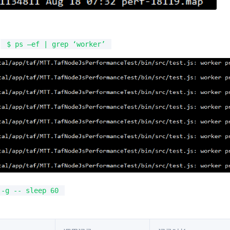
$ ps –ef | grep ‘worker’
 -g -- sleep 60