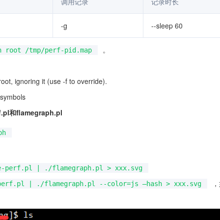
调用记录
记录时长
-g
--sleep 60
。
n root /tmp/perf-pid.map
t, ignoring it (use -f to override).
 symbols
pl和flamegraph.pl
ph
e-perf.pl | ./flamegraph.pl > xxx.svg
，
perf.pl | ./flamegraph.pl --color=js –hash > xxx.svg