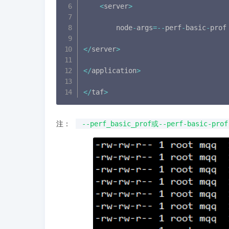
<
server
>
        node
-
args
=
--
perf
-
basic
-
prof

<
/
server
>
<
/
application
>
<
/
taf
>
注：
--perf_basic_prof或--perf-basic-prof