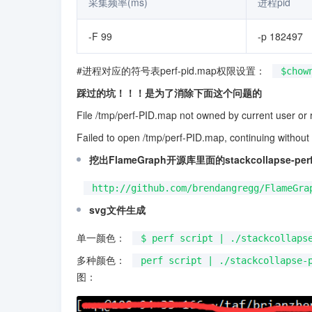
采集频率(ms)
进程pid
-F 99
-p 182497
#进程对应的符号表perf-pid.map权限设置：
$chow
踩过的坑！！！是为了消除下面这个问题的
File /tmp/perf-PID.map not owned by current user or roo
Failed to open /tmp/perf-PID.map, continuing without
挖出FlameGraph开源库里面的stackcollapse-perf.
http://github.com/brendangregg/FlameGra
svg文件生成
单一颜色：
$ perf script | ./stackcollaps
多种颜色：
perf script | ./stackcollapse-
图：