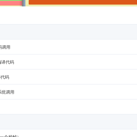
码调用
编译代码
/C代码
v系统调用
一个栈帧）