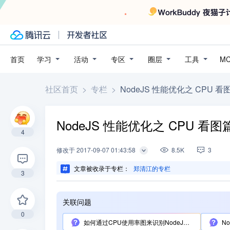
学习
活动
专区
圈层
工具
首页
M
社区首页
>
专栏
>
NodeJS 性能优化之 CPU 看
NodeJS 性能优化之 CPU 看图
4
修改
于
2017-09-07 01:43:58
8.5K
3
文章被收录于专栏：
郑清江的专栏
3
关联问题
0
如何通过CPU使用率图来识别NodeJS性能瓶颈？
No