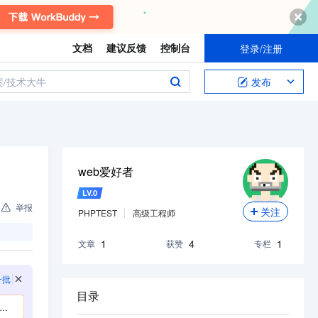
关注我，不错过每一次更新。
文档
建议反馈
控制台
登录/注册
案/技术大牛
发布
web爱好者
LV.
0
举报
关注
PHPTEST
高级工程师
1
4
1
文章
获赞
专栏
一批
目录