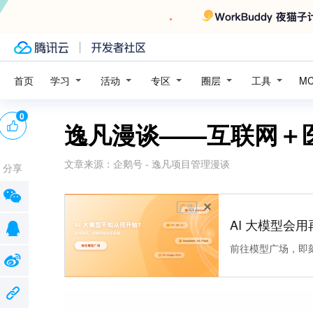
学习
活动
专区
圈层
工具
首页
M
0
逸凡漫谈——互联网＋
文章来源：
企鹅号 - 逸凡项目管理漫谈
分享
广告
AI 大模型会用
前往模型广场，即