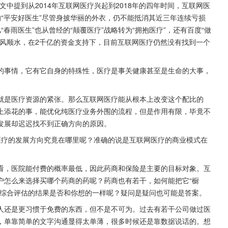
4617511.shtml）文中提到从2014年互联网医疗兴起到2018年的四年时间，互联网医
“平安好医生”尽管身披华丽的外衣，仍不能抵消其近三年连续亏损
潮儿“春雨医生”也从曾经的“颠覆医疗”战略转为“拥抱医疗”，还有百度“做
顺风顺水，在2千亿的资金支持下，目前互联网医疗仍然没有找到一个
的事情，它有它自身的特殊性，医疗是事关健康甚至是生命的大事，
就是医疗资源的紧张。那么互联网医疗能从根本上改变这个配比的
上添花的事，能优化纯医疗业务外围的流程，但是作用有限，毕竟不
发展却迟迟找不到正确方向的原因。
医疗的发展方向究竟在哪里呢？准确的说是互联网医疗的商业模式在
看，医院能付费的概率最低，因此药商和保险是主要的目标对象。互
户怎么来选择买哪个药商的药呢？药商也有若干，如何能把它“橱
？综合评估的结果是否和你想的一样呢？疑问是疑问也可能是答案。
人还是更习惯于免费的东西，但不是不可为。过去有若干公司做过医
，单靠简单的文字沟通显得太单薄，很多时候还是靠数据说话的。想