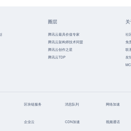
圈层
关
划
腾讯云最具价值专家
社
腾讯云架构师技术同盟
免
腾讯云创作之星
联
腾讯云TDP
友
M
区块链服务
消息队列
网络加速
企业云
CDN加速
视频通话