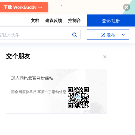
文档
建议反馈
控制台
登录/注册
案/技术大牛
发布
交个朋友
加入腾讯云官网粉丝站
蹲全网底价单品 享第一手活动信息