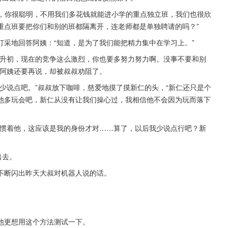
啊，你很聪明，不用我们多花钱就能进小学的重点独立班，我们也很欣
重点班要把你们和别的班都隔离开，连老师都是单独聘请的吗？”
采地回答阿姨：“知道，是为了我们能把精力集中在学习上。”
小升初，现在的竞争这么激烈，你也要多努力努力啊。没事不要和别
”阿姨还要再说，却被叔叔劝阻了。
少说点吧。”叔叔放下咖啡，慈爱地摸了摸新仁的头，“新仁还只是个
他多玩会吧，新仁从没有让我们操心过，我相信他不会因为玩而落下
爱惯着他，这应该是我的身份才对……算了，以后我少说点行吧？新
出去。
不断闪出昨天大叔对机器人说的话。
他更想用这个方法测试一下。