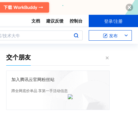
文档
建议反馈
控制台
登录/注册
案/技术大牛
发布
交个朋友
加入腾讯云官网粉丝站
蹲全网底价单品 享第一手活动信息