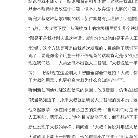
结论也就不成立了，结论和命题相互矛盾，这就是我说自
只会不断循环更改这个命题，做不到放弃这个无解的命题
听完大叔这堆絮絮叨叨的话，新仁算是有点理解了，他懵懂
“当然。”大叔弯下腰，从圆柱身上的垃圾桶里捞出几个铁罐
“那是不是我对别人说这种话，就能分辨出他们是不是人工
“没错，这个方法是可是由我首次发现的，目前除了我们
跑了，要是像这个玩意一样不停鬼畜的话就肯定是假的人
现在我们还……人类还做不出强人工智能。”大叔说道一
“哦……所以现在这些弱人工智能全都会中这招！大叔，你
了大叔的用意，也更好奇大叔为什么会知道这些了。
听到新仁问他知晓这些信息的原因，他眨眨眼，仿佛在炫
“我当然知道了，原来大叔就是研发人工智能的技术员，这
他眯起眼睛，像在回忆自己过去的荣光：“当时我们可是
人工智能，我现在……”他的目光黯淡下来，似乎想起了
新仁发现了大叔的异样，询问道：“大叔？你说对那些人是
大叔的脸上蒙上一层阴影，他的声音小了下来：“用人类