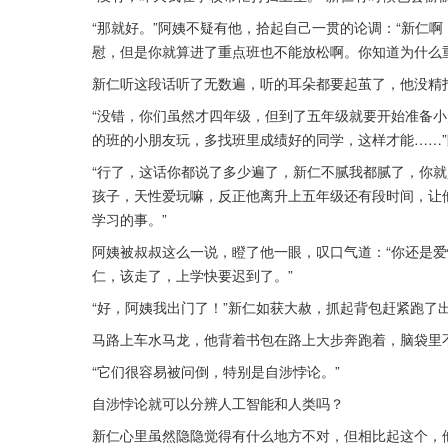
“那就好。”阿姨不疑有他，拾起自己一贯的论调：“新仁
慰，但是你就算进了重点班也不能放松啊。你知道为什么
新仁听这段话听了无数遍，听的耳朵都要起茧了，他没精打
“没错，你们虽然才四年级，但到了五年级就要开始准备
的班的小朋友玩，多找班里成绩好的同学，这样才能……
“行了，这话你都说了多少遍了，新仁不腻我都腻了，你就
孩子，天性爱玩嘛，反正他离升上五年级还有段时间，让
学习的事。”
阿姨被叔叔这么一说，瞪了他一眼，叹口气道：“你还是
仁，该走了，上学快要迟到了。”
“好，阿姨我出门了！”新仁如获大赦，抓起背包赶紧跑了
马路上车水马龙，他背着书包在路上大步奔跑着，脑袋里
“它们很容易被问倒，特别是自涉悖论。”
自涉悖论就可以分辨人工智能和人类吗？
新仁心里虽然隐隐觉得有什么地方不对，但相比起这个，