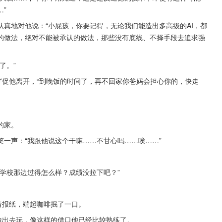
”
真地对他说：“小屁孩，你要记得，无论我们能造出多高级的AI，都
的做法，绝对不能被承认的做法，那些没有底线、不择手段去追求强
了。”
催促他离开，“到晚饭的时间了，再不回家你爸妈会担心你的，快走
的家。
一声：“我跟他说这个干嘛……不甘心吗……唉……”
学校那边过得怎么样？成绩没拉下吧？”
着报纸，端起咖啡抿了一口。
偷出去玩，像这样的借口他已经比较熟练了。