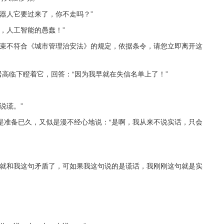
器人它要过来了，你不走吗？”
，人工智能的愚蠢！”
装束不符合《城市管理治安法》的规定，依据条令，请您立即离开这
居高临下瞪着它，回答：“因为我早就在失信名单上了！”
说谎。”
是准备已久，又似是漫不经心地说：“是啊，我从来不说实话，只会
这就和我这句矛盾了，可如果我这句说的是谎话，我刚刚这句就是实