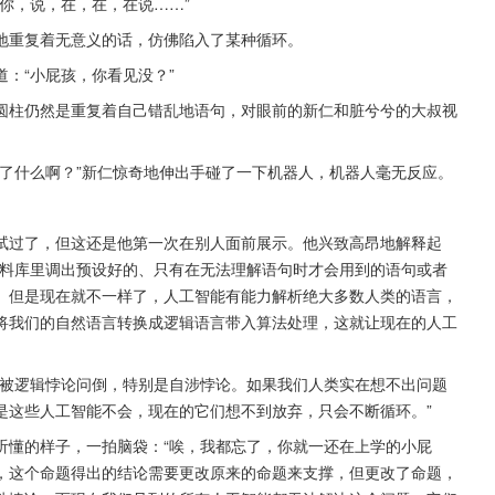
你，说，在，在，在说……”
地重复着无意义的话，仿佛陷入了某种循环。
：“小屁孩，你看见没？”
圆柱仍然是重复着自己错乱地语句，对眼前的新仁和脏兮兮的大叔视
了什么啊？”新仁惊奇地伸出手碰了一下机器人，机器人毫无反应。
试过了，但这还是他第一次在别人面前展示。他兴致高昂地解释起
资料库里调出预设好的、只有在无法理解语句时才会用到的语句或者
。但是现在就不一样了，人工智能有能力解析绝大多数人类的语言，
将我们的自然语言转换成逻辑语言带入算法处理，这就让现在的人工
易被逻辑悖论问倒，特别是自涉悖论。如果我们人类实在想不出问题
是这些人工智能不会，现在的它们想不到放弃，只会不断循环。”
听懂的样子，一拍脑袋：“唉，我都忘了，你就一还在上学的小屁
，这个命题得出的结论需要更改原来的命题来支撑，但更改了命题，