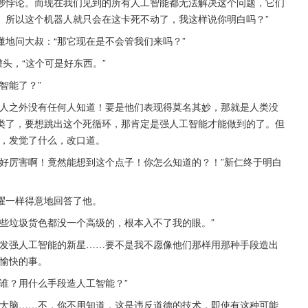
涉悖论。而现在我们见到的所有人工智能都无法解决这个问题，它们
。所以这个机器人就只会在这卡死不动了，我这样说你明白吗？”
地问大叔：“那它现在是不会管我们来吗？”
头，“这个可是好东西。”
智能了？”
两人之外没有任何人知道！要是他们表现得莫名其妙，那就是人类没
类了，要想跳出这个死循环，那肯定是强人工智能才能做到的了。但
半，发觉了什么，改口道。
好厉害啊！竟然能想到这个点子！你怎么知道的？！”新仁终于明白
耀一样得意地回答了他。
些垃圾货色都没一个高级的，根本入不了我的眼。”
研发强人工智能的新星……要不是我不愿像他们那样用那种手段造出
不愉快的事。
谁？用什么手段造人工智能？”
的大脑……不，你不用知道，这是违反道德的技术，即使有这种可能