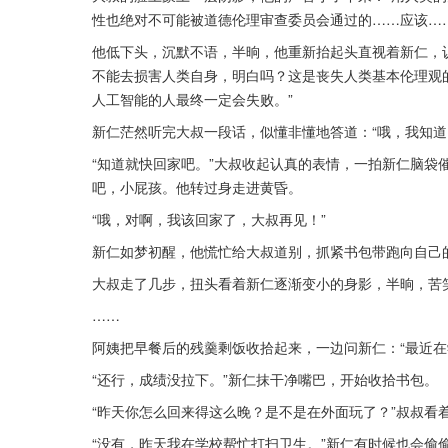
性也绝对不可能被道德伦理审查委员会通过的……应该……
他低下头，沉默不语，半晌，他重新抬起头直视着新仁，认
不能去损害人类自身，明白吗？这是丧失人类基本伦理观
人工智能的人最终一定会失败。”
新仁茫然听完大叔一段话，似懂非懂地答道：“哦，我知道
“知道就快回家吧。”大叔收起认真的表情，一拍新仁脑袋
吧，小屁孩。他转过身走进黄昏。
“哦，对啊，我该回家了，大叔再见！”
新仁如梦初醒，他慌忙给大叔道别，抓紧书包带跑向自己
大叔走了几步，扭头看着新仁逐渐变小的身影，半晌，苦笑
……
阿姨把早餐后的残羹剩饭收拾起来，一边问新仁：“最近在
“还行，成绩没拉下。”新仁抹干净嘴巴，开始收拾书包。
“昨天你怎么回来得这么晚？是不是在外面玩了？”叔叔看
“没有，昨天我在学校帮忙打扫卫生。”新仁有时候也会偷