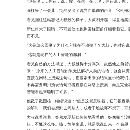
“你在说……你在，说，你，在说，在，说，你在说，你，
圆柱呆了一会儿，突然发出了诡异而单调的声音，它机械
看见圆柱这幅忘记大叔般的样子，大叔咧开嘴，得意地笑道
新仁睁大了眼睛，不可置信地跑到圆柱面前仔细看着它。
而不见。
“这是怎么回事？为什么它现在不动弹了？大叔，你对它说
“这就是现在的人工智能的漏洞！”
看见自己的方法得逞，大叔显得十分高兴，虽然他之前就
来：“原来的人工智能如果无法解析人类的话语，就会从
直接在网络上搜索这句话，把搜索出来的结果显示给我们
不再需要调用预设语句或者直接在网络上搜索，而是完全
智能看起来聪明了许多。”
他戳了戳圆柱，继续说道：“但是这就意味着，它们很容
的解时，我们会想到去问别人，或者干脆放弃不想了，可
大叔说着说着，突然发现新仁傻傻地看着他，好像完全没
孩，不懂这么多。咳，简单来说，就是我说出来一个命题