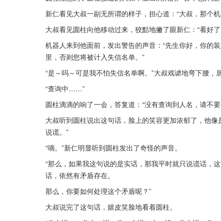
新仁看见大叔一副无所谓的样子，担心道：“大叔，那个机
大叔看见圆柱向他移动过来，狡黠地撇了眼新仁：“看好了
机器人来到他面前，发出警告的声音：“先生你好，你的
里，否则您将被计入失信名单。”
“是～吗～可是我不怕失信名单啊。”大叔戏谑地弯下腰，
“查询中……”
圆柱滴滴的响了一会，答复道：“没有查询到人名，请不要
大叔听到圆柱说出这句话，脸上的笑容更加浓郁了，他像
说谎。”
“嘀。”新仁明显听到圆柱发出了奇怪的声音。
“那么，如果我这句说的是实话，那我平时就只说谎话，
话，依然有矛盾存在。
那么，你要如何处理这个矛盾呢？”
大叔说完了这句话，嬉皮笑脸地看着圆柱。