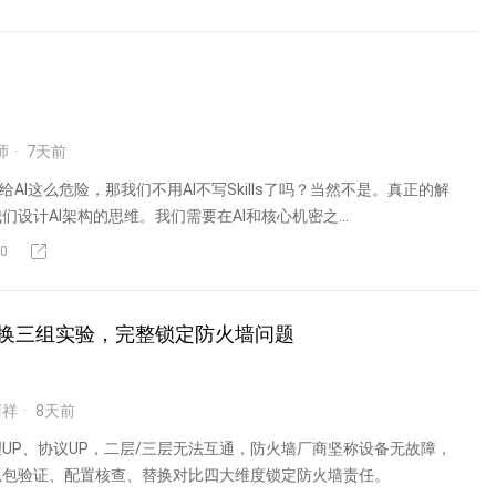
师
7
天前
w写给AI这么危险，那我们不用AI不写Skills了吗？当然不是。真正的解
设计AI架构的思维。我们需要在AI和核心机密之...
0
换三组实验，完整锁定防火墙问题
阿祥
8
天前
UP、协议UP，二层/三层无法互通，防火墙厂商坚称设备无故障，
抓包验证、配置核查、替换对比四大维度锁定防火墙责任。