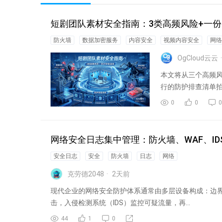
短剧团队素材安全指南：3类高频风险+一
防火墙
数据加密服务
内容安全
视频内容安全
网络
OgCloud云云
本文将从三个高频
行的防护排查清单
次误点击...
0
0
0
网络安全日志集中管理：防火墙、WAF、ID
安全日志
安全
防火墙
日志
网络
克劳德2048
2
天前
现代企业的网络安全防护体系通常由多层设备构成：边界防火
击，入侵检测系统（IDS）监控可疑流量，再...
44
1
0