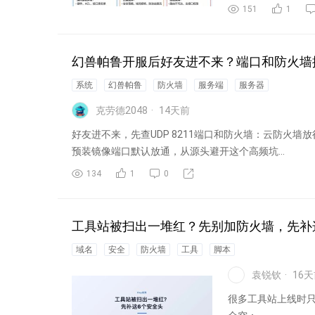
151
1
幻兽帕鲁开服后好友进不来？端口和防火墙
系统
幻兽帕鲁
防火墙
服务端
服务器
克劳德2048
14
天前
好友进不来，先查UDP 8211端口和防火墙：云防火
预装镜像端口默认放通，从源头避开这个高频坑...
134
1
0
工具站被扫出一堆红？先别加防火墙，先补这 6 个
域名
安全
防火墙
工具
脚本
袁锐钦
16
天
很多工具站上线时只顾