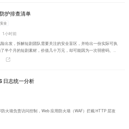
份防护排查清单
安全
1
小时前
风险出发，拆解短剧团队需要关注的安全盲区，并给出一份实际可执
拍了半个月的短剧素材，价值几十万元，却可能因为一次弱密码、一
S 日志统一分析
墙负责访问控制，Web 应用防火墙（WAF）拦截 HTTP 层攻