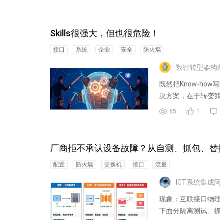
Skills很强大，但也很危险！
接口
系统
企业
安全
防火墙
数智转型架构
既然把Know-ho
决方案，在于转变我们
65
1
厂商拒不承认设备故障？从自测、抓包、替
配置
防火墙
交换机
接口
流量
ICT系统集成
现象：互联接口物理
下面分隔离测试、