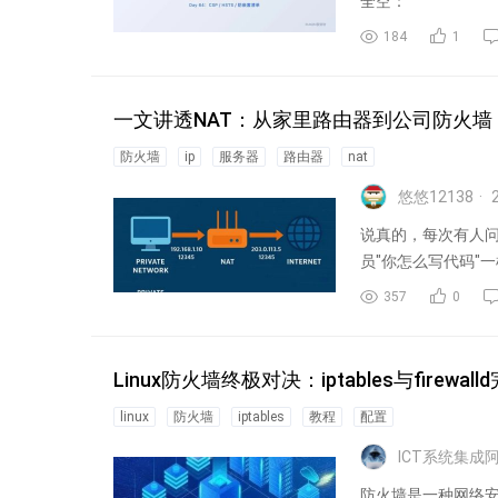
全空：
184
1
一文讲透NAT：从家里路由器到公司防火墙
防火墙
ip
服务器
路由器
nat
悠悠12138
说真的，每次有人问
员"你怎么写代码"一
357
0
Linux防火墙终极对决：iptables与firewa
linux
防火墙
iptables
教程
配置
ICT系统集成
防火墙是一种网络