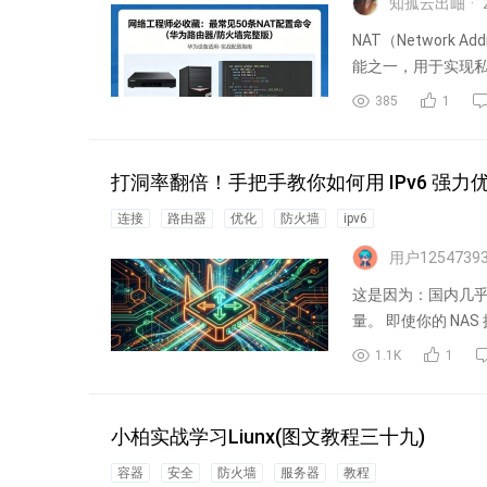
知孤云出岫
NAT（Network 
能之一，用于实现
385
1
打洞率翻倍！手把手教你如何用 IPv6 强力优化 T
连接
路由器
优化
防火墙
ipv6
用户1254739
这是因为：国内几
量。 即使你的 NAS
1.1K
1
小柏实战学习Liunx(图文教程三十九)
容器
安全
防火墙
服务器
教程