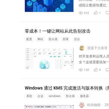
或阻止数据包通过。Li
632
1
零成本！一键让网站从此告别攻击
配置
网站
防火墙
部署
后台
逍遥子大表哥
对开发者和运维人
全？这就需要添加
143
0
Windows 通过 KMS 完成激活与版本转
系统
企业
windows
防火墙
服务器
科控物联
29