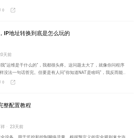
0
，IP地址转换到底是怎么玩的
20
天前
我"运维是干什么的"，我都很头疼。这问题太大了，就像你问程序
样没法一句话答完。但要是有人问"你知道NAT是啥吗"，我反而能...
0
lld完整配置教程
阿祥
23
天前
安全设备，用于监控和控制网络流量，根据预定义的安全规则来允许