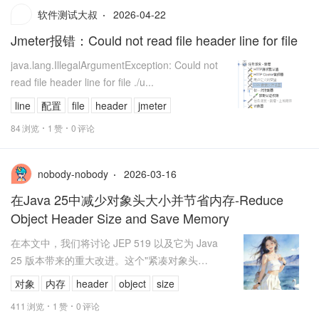
2026-04-22
软件测试大叔
Jmeter报错：Could not read file header line for file
java.lang.IllegalArgumentException: Could not
read file header line for file ./u...
line
配置
file
header
jmeter
84
浏览
1
赞
0
评论
2026-03-16
nobody-nobody
在Java 25中减少对象头大小并节省内存-Reduce
Object Header Size and Save Memory
在本文中，我们将讨论 JEP 519 以及它为 Java
25 版本带来的重大改进。这个"紧凑对象头
（Compact Object Headers）"JEP 旨...
对象
内存
header
object
size
411
浏览
1
赞
0
评论