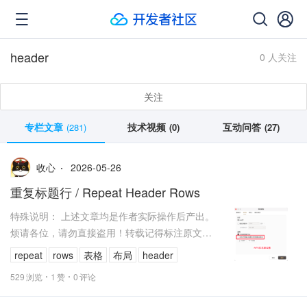
header
0 人关注
关注
专栏文章
技术视频
互动问答
(281)
(0)
(27)
2026-05-26
收心
重复标题行 / Repeat Header Rows
特殊说明： 上述文章均是作者实际操作后产出。
烦请各位，请勿直接盗用！转载记得标注原文链
接：www.zanglikun.com 第三方平台...
repeat
rows
表格
布局
header
529
浏览
1
赞
0
评论