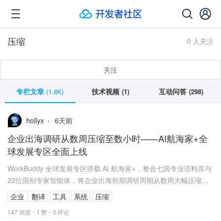
压缩
0 人关注
关注
专栏文章
技术视频
互动问答
(1.8K)
(1)
(298)
6
天前
hollyx
企业出海调研从数周压缩至数小时——AI航海家+全
球发展专区全面上线
WorkBuddy 全球发展专区搭载 AI 航海家+，整合七国专业语料库与
22位国别专家智能体，将企业出海前期调研周期从数周大幅压缩。
本文解读其技术底座、访问方...
企业
翻译
工具
系统
压缩
147
浏览
1
赞
0
评论