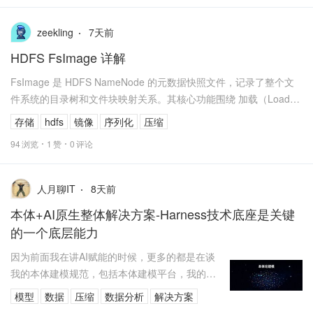
7
天前
zeekling
HDFS FsImage 详解
FsImage 是 HDFS NameNode 的元数据快照文件，记录了整个文
件系统的目录树和文件块映射关系。其核心功能围绕 加载（Load）
和 保存（Sav...
存储
hdfs
镜像
序列化
压缩
94
浏览
1
赞
0
评论
8
天前
人月聊IT
本体+AI原生整体解决方案-Harness技术底座是关键
的一个底层能力
因为前面我在讲AI赋能的时候，更多的都是在谈
我的本体建模规范，包括本体建模平台，我的基
于本体驱动的AI原生智能体的构建平台。但是实
模型
数据
压缩
数据分析
解决方案
际在我们整体的AI整体的解决方...