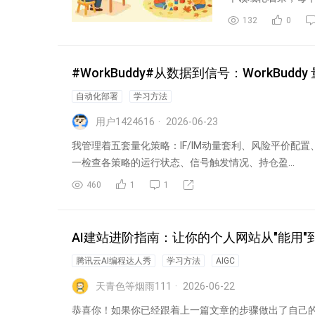
上找来的...
132
0
#WorkBuddy#从数据到信号：WorkBud
自动化部署
学习方法
用户1424616
2026-06-23
我管理着五套量化策略：IF/IM动量套利、风险平价配
一检查各策略的运行状态、信号触发情况、持仓盈...
460
1
1
AI建站进阶指南：让你的个人网站从"能用"到
腾讯云AI编程达人秀
学习方法
AIGC
天青色等烟雨111
2026-06-22
恭喜你！如果你已经跟着上一篇文章的步骤做出了自己的