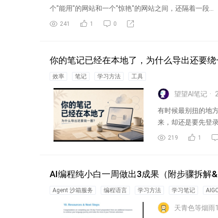
个"能用"的网站和一个"惊艳"的网站之间，还隔着一段...
241
1
0
你的笔记已经在本地了，为什么导出还要绕
效率
笔记
学习方法
工具
望望AI笔记
2
有时候最别扭的地
来，却还是要先登
219
1
AI编程纯小白一周做出3成果（附步骤拆解&p
Agent 沙箱服务
编程语言
学习方法
学习笔记
AIG
天青色等烟雨1