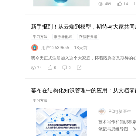
论。正所...
489
14
新手报到！从云端到模型，期待与大家共同成
学习方法
服务器配置
存储服务器
用户12639655
18
天前
我今天正式注册加入这个大家庭，怀着既兴奋又期待的心情
74
0
0
幕布在结构化知识管理中的应用：从文档零
学习方法
PC电脑医生
技术写作和知识积累
笔记与思维导图一