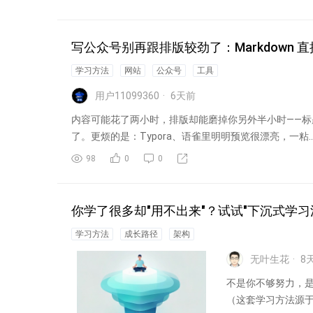
写公众号别再跟排版较劲了：Markdown
学习方法
网站
公众号
工具
用户11099360
6
天前
内容可能花了两小时，排版却能磨掉你另外半小时——
了。更烦的是：Typora、语雀里明明预览很漂亮，一粘..
98
0
0
你学了很多却"用不出来"？试试"下沉式学习
学习方法
成长路径
架构
无叶生花
8
不是你不够努力，是
（这套学习方法源