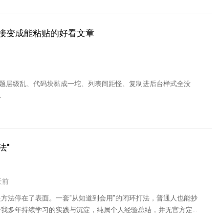
 直接变成能粘贴的好看文章
标题层级乱、代码块黏成一坨、列表间距怪、复制进后台样式全没
.
法"
天前
方法停在了表面。一套"从知道到会用"的闭环打法，普通人也能抄
于我多年持续学习的实践与沉淀，纯属个人经验总结，并无官方定