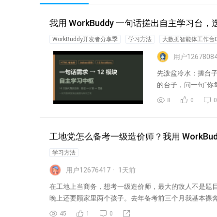
我用 WorkBuddy 一句话搓出自主学习台，
WorkBuddy开发者分享季
学习方法
大数据智能体工作台Dat
用户1267808
先泼盆冷水：搓台子
的台子，问一句"你
8
0
0
工地党怎么备考一级造价师？我用 WorkBu
学习方法
用户12676417
1
天前
在工地上当商务，想考一级造价师，最大的敌人不是题
晚上还要顾家里两个孩子。去年备考前三个月我基本裸奔—.
45
1
0