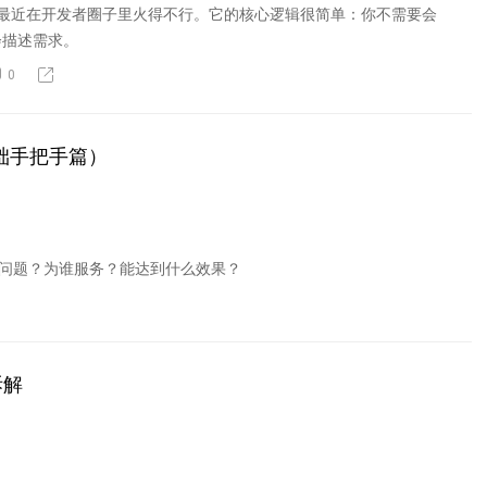
g 这个词最近在开发者圈子里火得不行。它的核心逻辑很简单：你不需要会
会描述需求。
0
基础手把手篇）
决什么问题？为谁服务？能达到什么效果？
拆解