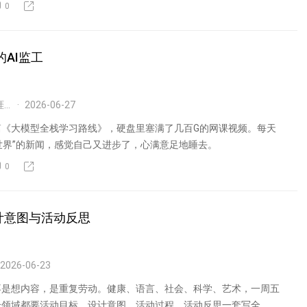
0
的AI监工
AI重构职业生涯探索
2026-06-27
篇《大模型全栈学习路线》，硬盘里塞满了几百G的网课视频。每天
覆世界”的新闻，感觉自己又进步了，心满意足地睡去。
0
计意图与活动反思
2026-06-23
不是想内容，是重复劳动。健康、语言、社会、科学、艺术，一周五
个领域都要活动目标、设计意图、活动过程、活动反思一套写全。网