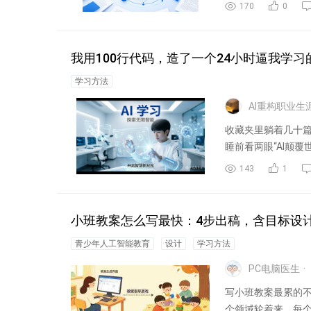
将...
170
0
我用100行代码，造了一个24小时逼我学习
学习方法
收藏夹里躺着几十
睡前看两眼“AI颠
143
1
小班教案怎么写最快：4步出稿，含目标设
青少年人工智能教育
设计
学习方法
PC电脑医生
写小班教案最累的
个领域轮着来，每