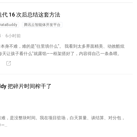
迭代 16 次后总结这套方法
aBuddy
腾讯云智能体开发平台
4
6
小时前
本身不难，难的是"往里填什么"。 我看到太多界面精美、动效酷炫
每天让孩子看什么"就露馅——框架搭好了，内容得自己一条条喂。
ddy 把碎片时间榨干了
目难，是没整块时间。我在项目驻场，白天算量、谈结算、对分包，
..