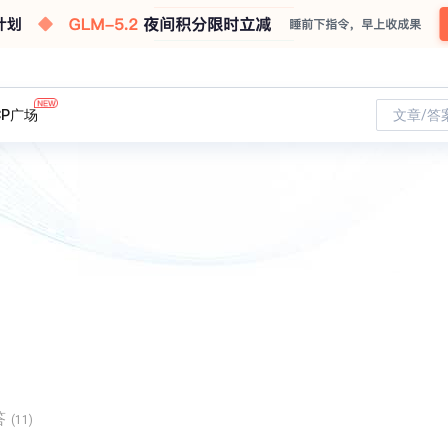
CP广场
文章/答
答
(11)