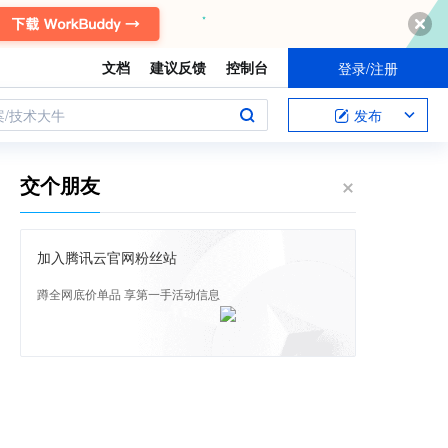
文档
建议反馈
控制台
登录/注册
案/技术大牛
发布
交个朋友
加入腾讯云官网粉丝站
蹲全网底价单品 享第一手活动信息