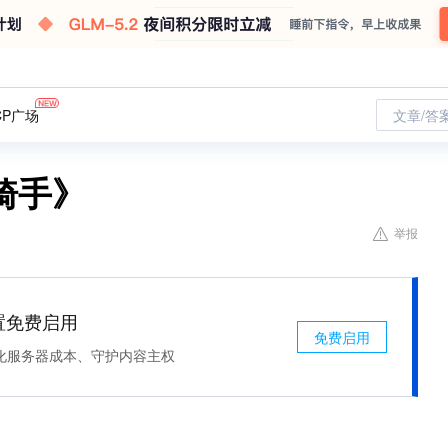
CP广场
文章/答
骑手》
举报
处置免费启用
免费启用
化服务器成本、守护内容主权