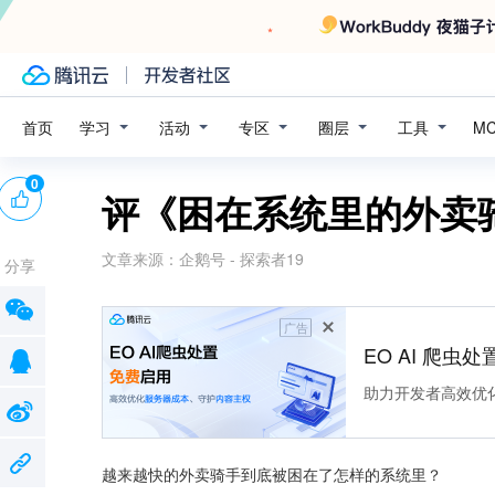
学习
活动
专区
圈层
工具
首页
M
0
评《困在系统里的外卖
文章来源：
企鹅号 - 探索者19
分享
广告
EO AI 爬虫
助力开发者高效优
越来越快的外卖骑手到底被困在了怎样的系统里？