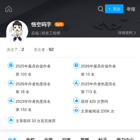
举报
关注
悟空码字
LV5
详细资料
后端
|
研发工程师
2
92
关注了：
关注者：
2025年最具价值作者
2026年最具价值作者
第
103
名
第
10
名
2026年作者热度排名
2025年作者热度排名
第
18
名
第
713
名
2023年作者热度排名
获得 420 次赞同
第
152
名
文章被阅读 235K 次
文章获得 33 次首页推荐
动态
专栏
文章
问答
视频
帖子
学习中心