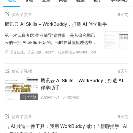
发表了文章
6
天前
腾讯云 AI Skills + WorkBuddy，打造 AI 伴学助手
第一次认真考虑"作业辅导"这件事，是从研究腾讯
云的一批 AI Skills 开始的。当时在系统梳理这些能
力：OCR 能读图、ASR 能听声、TTS 能说话、内
语音合成
、
语音识别
、
agent
、
玩转腾讯云AISkills
、
ocr
容...
发布了视频
6
天前
腾讯云 AI Skills + WorkBuddy，打造 AI
伴学助手
2分25秒
2026-07-31
640
次播放
发表了文章
9
天前
与 AI 共造一件工具：我用 WorkBuddy 做出「群聊捕手 · AI