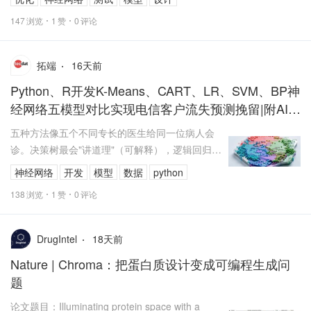
要同时优化蛋白序列、三维骨架、侧...
147
浏览
1
赞
0
评论
16
天前
拓端
Python、R开发K-Means、CART、LR、SVM、BP神
经网络五模型对比实现电信客户流失预测挽留|附AI智
能体、代码和数据
五种方法像五个不同专长的医生给同一位病人会
诊。决策树最会"讲道理"（可解释），逻辑回归
最"循证"（系数显著），支持向量机最"稳"，神经
神经网络
开发
模型
数据
python
网络最"准"。企业落地时，...
138
浏览
1
赞
0
评论
18
天前
DrugIntel
Nature | Chroma：把蛋白质设计变成可编程生成问
题
论文题目：Illuminating protein space with a