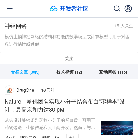
神经网络
15 人关注
模仿生物神经网络的结构和功能的数学模型或计算模型，用于对函
数进行估计或近似
关注
专栏文章
技术视频
互动问答
(30K)
(12)
(115)
16
天前
DrugOne
Nature｜哈佛团队实现小分子结合蛋白“零样本”设
计，最高亲和力达80 pM
从头设计能够识别药物小分子的蛋白质，可用于
药物递送、生物传感和人工酶开发。然而，与蛋
白-蛋白相互作用相比，小分子结合蛋白的设计需
优化
神经网络
测试
模型
设计