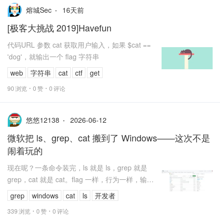
16
天前
熔城Sec
[极客大挑战 2019]Havefun
代码URL 参数 cat 获取用户输入，如果 $cat ==
'dog'，就输出一个 flag 字符串
web
字符串
cat
ctf
get
90
浏览
0
赞
0
评论
2026-06-12
悠悠12138
微软把 ls、grep、cat 搬到了 Windows——这次不是
闹着玩的
现在呢？一条命令装完，ls 就是 ls，grep 就是
grep，cat 就是 cat。flag 一样，行为一样，输出
一样。
grep
windows
cat
ls
开发者
339
浏览
0
赞
0
评论