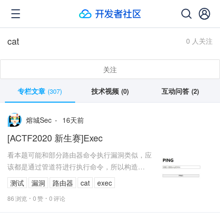
cat
0 人关注
关注
专栏文章
技术视频
互动问答
(307)
(0)
(2)
16
天前
熔城Sec
[ACTF2020 新生赛]Exec
看本题可能和部分路由器命令执行漏洞类似，应
该都是通过管道符进行执行命令，所以构造
payload进行测试看看
测试
漏洞
路由器
cat
exec
86
浏览
0
赞
0
评论