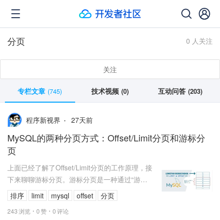
分页
0 人关注
关注
专栏文章
技术视频
互动问答
(745)
(0)
(203)
27
天前
程序新视界
MySQL的两种分页方式：Offset/Limit分页和游标分
页
上面已经了解了Offset/Limit分页的工作原理，接
下来聊聊游标分页。游标分页是一种通过“游
标”（cursor）决定下一页结果的分页方式。需要
排序
limit
mysql
offset
分页
注意的是，此处...
243
浏览
0
赞
0
评论