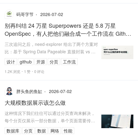
2026-07-02
码哥字节
别再纠结 24 万星 Superpowers 还是 5.8 万星
OpenSpec，有人把他们融合成一个工作流在 Github
开源
三次追问之后，need-explorer 给出了两个方案对
比：基于 Spring Data Pageable 直接封装 vs 自
定义分页对象。推荐了自定义分页对...
设计
github
开源
分页
工作流
1.2K
浏览
1
赞
0
评论
2026-07-02
胖头鱼的鱼缸
大规模数据展示该怎么做
这种情况下我们往往可以通过分页查询来解决，
每个分页仅展示一部分数据，单个页面需要传输
的数据量小了，展示速度也就更快了。但是数据
数据库
分页
数据
网络
性能
展示的要求往往是不可控的。