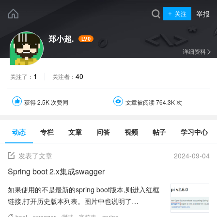
举报
关注
郑小超.
LV0
详细资料
1
40
关注了：
关注者：
获得 2.5K 次赞同
文章被阅读 764.3K 次
动态
专栏
文章
问答
视频
帖子
学习中心
发表了文章
2024-09-04
Spring boot 2.x集成swagger
如果使用的不是最新的spring boot版本,则进入红框
链接,打开历史版本列表。图片中也说明了
springdoc-openapi v1.8.0 is the...
boot
、
swagger
、
测试
、
字符串
、
spring