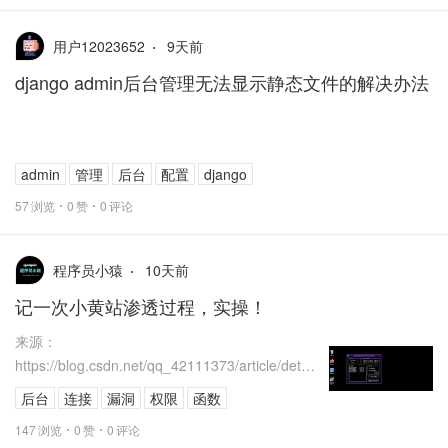
9
天前
用户12023652
django admin后台管理无法显示静态文件的解决办法
admin
管理
后台
配置
django
57
浏览
0
赞
0
评论
10
天前
程序员小猿
记一次小黄站渗透过程，实操！
来源：
https://blog.csdn.net/qq_42111373/article/detail
s/105667190
后台
连接
漏洞
权限
函数
147
浏览
0
赞
0
评论