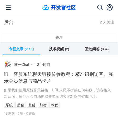
后台
2 人关注
关注
专栏文章
技术视频
互动问答
(2.1K)
(2)
(334)
12
小时前
唯一Chat
唯一客服系统聊天链接传参教程：精准识别访客、展
示会员信息与商品卡片
如果我们使用原始聊天链接，URL末尾不拼接任何参数，访客接入
对话后，后台只会自动抓取并显示访客IP对应的省市地址。
系统
后台
基础
加密
教程
13
浏览
0
赞
0
评论