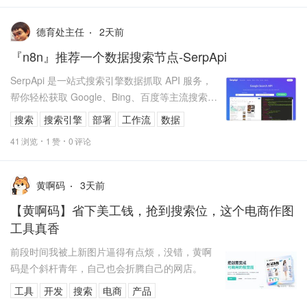
2
天前
德育处主任
『n8n』推荐一个数据搜索节点-SerpApi
SerpApi 是一站式搜索引擎数据抓取 API 服务，
帮你轻松获取 Google、Bing、百度等主流搜索引
擎的结构化结果（JSON 格式），无需自己处理
搜索
搜索引擎
部署
工作流
数据
反爬...
41
浏览
1
赞
0
评论
3
天前
黄啊码
【黄啊码】省下美工钱，抢到搜索位，这个电商作图
工具真香
前段时间我被上新图片逼得有点烦，没错，黄啊
码是个斜杆青年，自己也会折腾自己的网店。
工具
开发
搜索
电商
产品