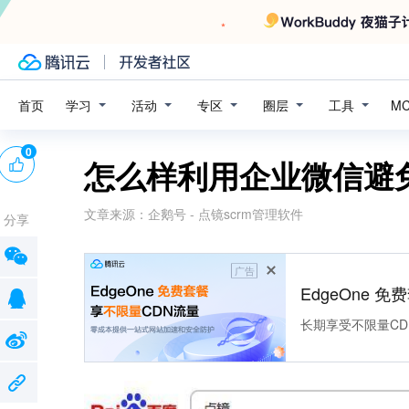
学习
活动
专区
圈层
工具
首页
M
0
怎么样利用企业微信避
文章来源：
企鹅号 - 点镜scrm管理软件
分享
广告
EdgeOne 
长期享受不限量CD