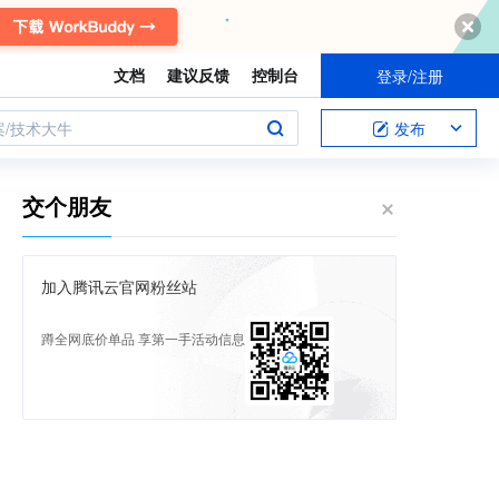
文档
建议反馈
控制台
登录/注册
案/技术大牛
发布
交个朋友
加入腾讯云官网粉丝站
蹲全网底价单品 享第一手活动信息