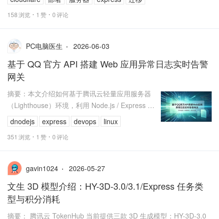
158
浏览
1
赞
0
评论
2026-06-03
PC电脑医生
基于 QQ 官方 API 搭建 Web 应用异常日志实时告警
网关
摘要：本文介绍如何基于腾讯云轻量应用服务器
（Lighthouse）环境，利用 Node.js / Express 框
架编写一个自定义的 Web 异常捕获中间件，...
dnodejs
express
devops
linux
351
浏览
1
赞
0
评论
2026-05-27
gavin1024
文生 3D 模型介绍：HY-3D-3.0/3.1/Express 任务类
型与积分消耗
摘要： 腾讯云 TokenHub 当前提供三款 3D 生成模型：HY-3D-3.0