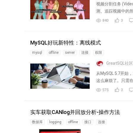
视频分割任务 (Vid
测、追踪视频中的
840
3
MySQL好玩新特性：离线模式
mysql
offline
server
连接
权限
GreatSQL社区
从MySQL 5.7开
这么麻烦了。只需
575
3
实车获取CANlog并回放分析-操作方法
数据库
logging
offline
接口
连接