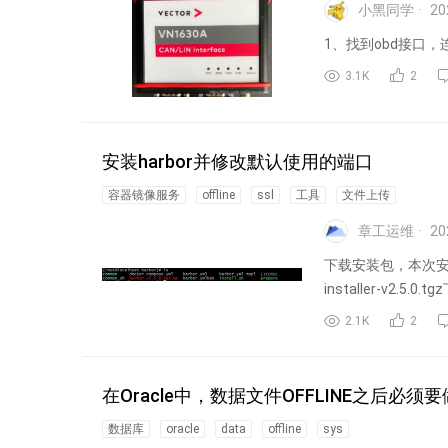
小黑同学
20
1、找到obd接口，连
3.1K
2
安装harbor并修改默认使用的端口
容器镜像服务
offline
ssl
工具
文件上传
章工运维
20
下载安装包，本次安装最
installer-v2.5.0
2.1K
2
在Oracle中，数据文件OFFLINE之后必
数据库
oracle
data
offline
sys