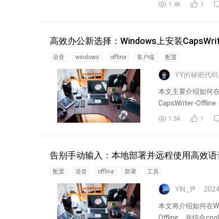
1.4K
1
高效办公新选择：Windows上安装CapsWrit
语音
windows
offline
客户端
配置
YY
本文主要介绍如何在
CapsWriter-Of
1.5K
1
告别手动输入：本地部署并远程使用高效语音转文字工
配置
语音
offline
部署
工具
YIN_尹
2024
本文将介绍如何在Win
Offline，并结合