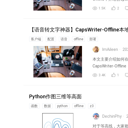
1.5K
2
【语音转文字神器】CapsWriter-Offli
客户端
配置
语音
offline
部署
ImAileen
20
本文主要介绍如何在
CapsWriter-Of
3.4K
1
Python作图三维等高面
函数
数据
python
offline
z3
DechinPhy
2
对于等高线，大家