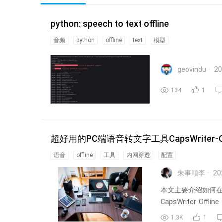
python: speech to text offline
音频
python
offline
text
模型
geovindu
20
134
1
超好用的PC端语音转文字工具CapsWriter-
语音
offline
工具
内网穿透
配置
朱事顺李
20
本文主要介绍如何在
CapsWriter-Of
1.3K
1