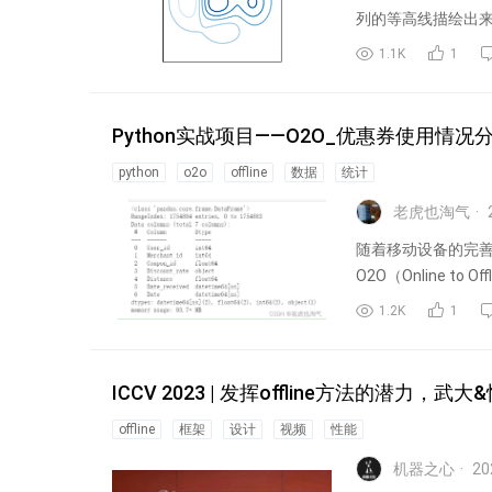
列的等高线描绘出来
了，在...
1.1K
1
Python实战项目——O2O_优惠券使用情况
python
o2o
offline
数据
统计
老虎也淘气
随着移动设备的完
O2O（Online t
1.2K
1
ICCV 2023 | 发挥offline方法的潜
offline
框架
设计
视频
性能
机器之心
20