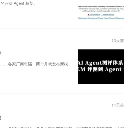
的开源 Agent 框架。
d
13
天前
！
I、Qwen……各家厂商每隔一两个月就发布新模
14
天前
！