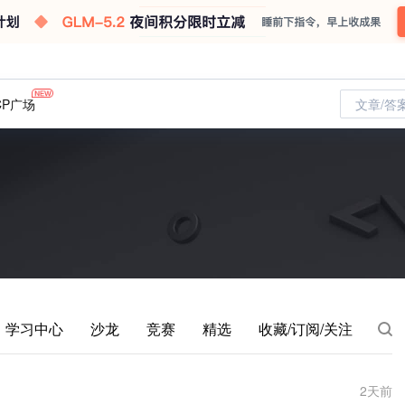
CP广场
文章/答
学习中心
沙龙
竞赛
精选
收藏/订阅/关注
2
天前