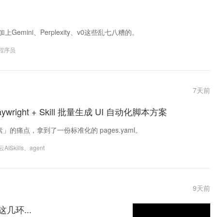
刀，再加上Gemini、Perplexity、v0这些乱七八糟的。
程序员
7
天前
ight + Skill 批量生成 UI 自动化脚本方案
抓元素」的痛点，拿到了一份标准化的 pages.yaml。
ISkills
、
agent
9
天前
几环...