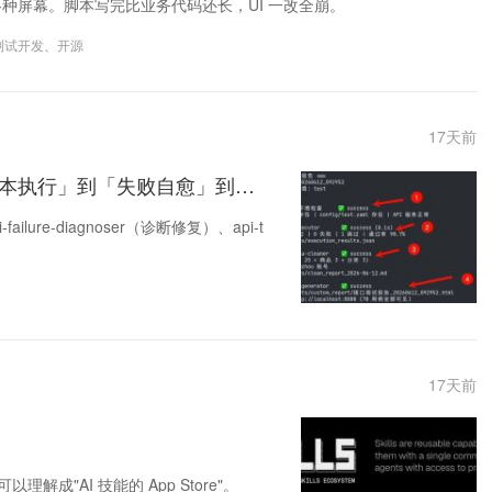
配各种屏幕。脚本写完比业务代码还长，UI 一改全崩。
测试开发
、
开源
17
天前
AI 测试必备：多Agent Skill 智能编排，从「脚本执行」到「失败自愈」到「报告生成」，一键跑通全流程！
ilure-diagnoser（诊断修复）、api-t
17
天前
—你可以理解成"AI 技能的 App Store"。