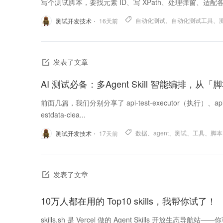
写个测试脚本，要找元素 ID、写 XPath、处理弹窗、适
自动化测试
、
自动化测试工具
、
测试开发技术
16
天前
发表了文章
前面几篇，我们分别分享了 api-test-executor（执行）、api-fa
estdata-clea...
数据
、
agent
、
测试
、
工具
、
脚本
测试开发技术
17
天前
发表了文章
10万人都在用的 Top10 skills，我帮你试了！
skills.sh 是 Vercel 做的 Agent Skills 开放生态导航站—