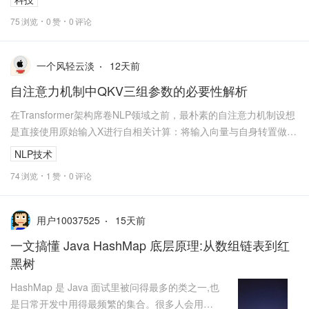
75
浏览
0
赞
0
评论
12
天前
一个风轻云淡
自注意力机制中QKV三组参数的必要性解析
在Transformer架构席卷NLP领域之前，最朴素的自注意力机制设想
是直接使用原始输入X进行自相关计算：将输入向量与自身转置做点
积，通过softmax归一化...
NLP技术
74
浏览
1
赞
0
评论
15
天前
用户10037525
一文搞懂 Java HashMap 底层原理:从数组链表到红
黑树
HashMap 是 Java 面试里被问得最多的类之一,也
是日常开发中用得最频繁的集合。很多人会用