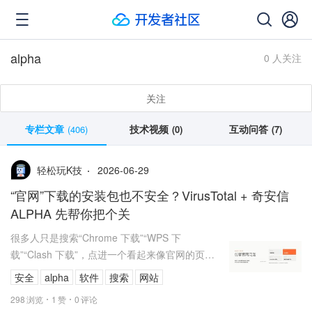
alpha
0 人关注
关注
专栏文章
技术视频
互动问答
(406)
(0)
(7)
2026-06-29
轻松玩K技
“官网”下载的安装包也不安全？VirusTotal + 奇安信
ALPHA 先帮你把个关
很多人只是搜索“Chrome 下载”“WPS 下
载”“Clash 下载”，点进一个看起来像官网的页
面，下载到的却是被替换过的恶意安装包。
安全
alpha
软件
搜索
网站
298
浏览
1
赞
0
评论