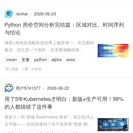
2026-06-23
renhai
Python 房价空间分析完结篇：区域对比、时间序列
与结论
海西+海南在涨幅和波动率上都排第一，东北都排
最后。但注意一个例外：京津冀涨幅排第
2（105.9%），波动率只排第 4（77.0%）——说
mean
变量
python
alpha
axes
明京津冀涨得多但涨得稳...
141
浏览
1
赞
0
评论
2026-06-22
用户5741377
用了5年Kubernetes才明白：新版≠生产可用！99%
的人都搞错了这件事
很多人一听“新版 Kubernetes 发布”，就立刻冲上
去升级—— 但你知道吗？并不是所有“新版”都适
合用于生产！ 今天我们就从官方发布节奏中，揭