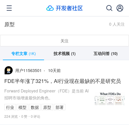
原型
0 人关注
关注
专栏文章
技术视频
互动问答
(1K)
(1)
(10)
10
天前
用户11563501
FDE半年涨了321%，AI行业现在最缺的不是研究员
Forward Deployed Engineer（FDE）是当前 AI
招聘市场增速最快的角色。
行业
模型
数据
原型
部署
224
浏览
0
赞
0
评论