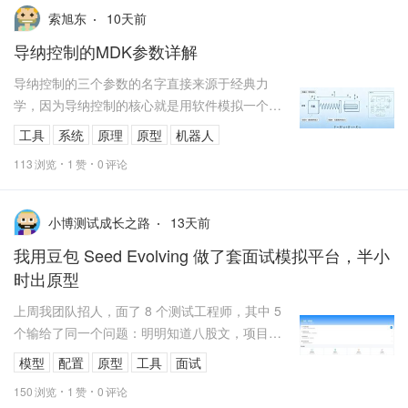
10
天前
索旭东
导纳控制的MDK参数详解
导纳控制的三个参数的名字直接来源于经典力
学，因为导纳控制的核心就是用软件模拟一个真
实的物理系统——弹簧-阻尼-质量系统。机器人末
工具
系统
原理
原型
机器人
端要表现得就像这个物理系统一样，...
113
浏览
1
赞
0
评论
13
天前
小博测试成长之路
我用豆包 Seed Evolving 做了套面试模拟平台，半小
时出原型
上周我团队招人，面了 8 个测试工程师，其中 5
个输给了同一个问题：明明知道八股文，项目一
问就露馅。
模型
配置
原型
工具
面试
150
浏览
1
赞
0
评论