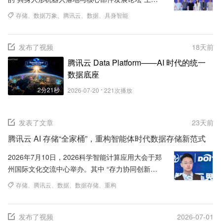
腾讯云联合弗若斯特沙利文正式发布《全球具身智
存储
、
数据万象
、
腾讯云
、
数据
、
具身智能
能技术创新与应用白皮...
发布了视频
18
天前
腾讯云 Data Platform——AI 时代的统一
数据底座
2分21秒
2026-07-20
221
次播放
发表了文章
23
天前
腾讯云 AI 存储“全家桶”，重构智能体时代数据存储新范式
2026年7月10日，2026科学智能计算应用大会于郑
州国际文化交流中心举办。其中 “存力协同创新，
共筑 AI 数据底座” 存储论坛上，腾讯云存储高级产
存储
、
腾讯云
、
数据
、
数据存储
、
重构
品经理王...
发布了视频
2026-07-01