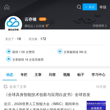
举报
关注
云存储
LV4
详细资料
腾讯云
|
云存储
18
172
关注了：
关注者：
获得 1.5K 次赞同
文章被阅读 3M 次
文章获得 18 次首页推荐
动态
专栏
文章
问答
视频
帖子
学习中心
发表了文章
10
天前
《全球具身智能技术创新与应用白皮书》全球首发
近日，2026世界人工智能大会（WAIC）期间举办
的“具身人形机器人落地与核心部件发展论坛”上，