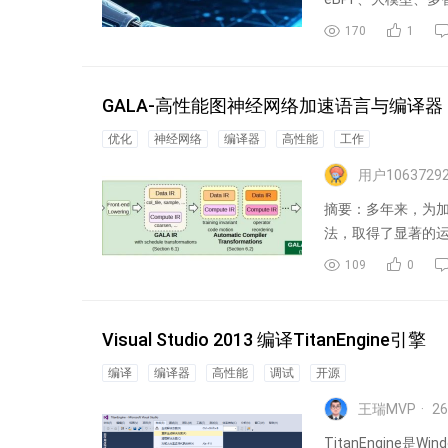
理体系。...
170
1
GALA-高性能图神经网络加速语言与编译器
优化
神经网络
编译器
高性能
工作
用户1063729
摘要：多年来，为加
法，取得了显著的
（intra...
109
0
Visual Studio 2013 编译TitanEngine引擎
编译
编译器
高性能
调试
开源
王瑞MVP
26
TitanEngine是