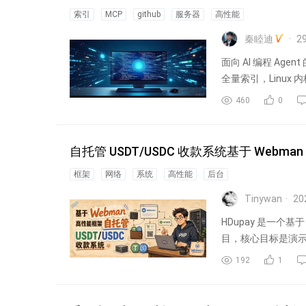
索引
MCP
github
服务器
高性能
秦睦迪
2
面向 AI 编程 A
全量索引，Linux 内
460
0
自托管 USDT/USDC 收款系统基于 Webma
框架
网络
系统
高性能
后台
Tinywan
20
HDupay 是一个基于
目，核心目标是演
192
1