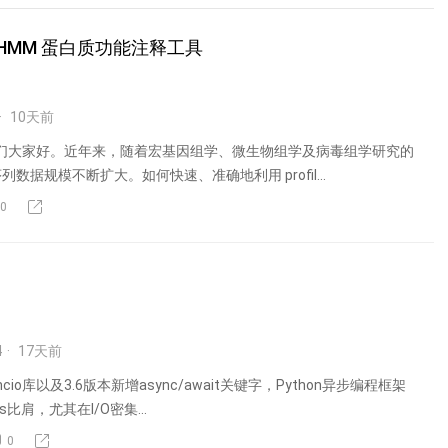
性能 HMM 蛋白质功能注释工具
10
天前
o小伙伴们大家好。近年来，随着宏基因组学、微生物组学及病毒组学研究的
数据规模不断扩大。如何快速、准确地利用 profil...
0
4
17
天前
syncio库以及3.6版本新增async/await关键字，Python异步编程框架
s比肩，尤其在I/O密集...
0