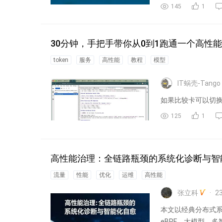
145
1
30分钟，手把手带你从0到1跑通一个高性能T
token
服务
高性能
教程
模型
IT蜗壳-Tango
如果比较卡可以切换到国际站
125
1
高性能治理：全链路瓶颈的系统化诊断与智
流量
性能
优化
运维
高性能
张立科
2
本文以经典分布式
eBPF、大模型、