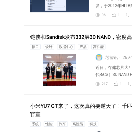
发，于2012年HI
96
1
铠侠和Sandisk发布332层3D NAND，密度高
接口
设计
数据中心
产品
高性能
芯智讯
26
天
近日，存储芯片大厂铠侠
代BiCS）3D NAND
217
1
小米YU7 GT来了，这次真的要逆天了！
官宣
系统
性能
汽车
高性能
科技