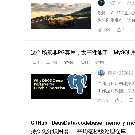
不惑
27
没错，YU7 GT
告》刚刚发布，这台
209
0
这个场景非PG莫属，太高性能了！MySQL
工作
工作流
mysql
队列
高性能
用户4035096
当我们开始构建持
工作流元数据。持久
中断...
73
0
GitHub - DeusData/codebase-m
持久化知识图谱——平均毫秒级处理仓库。