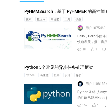
PyHMMSearch：基于 PyHMMER 的高
搜索
数据库
高性能
工具
模型
用户1075469
Hello，Hell
快速发展，蛋白质序列
88
1
Python 5个常见的异步任务处理框架
python
高性能
框架
设计
异步
用户1108188
Python 3.4引入a
的性能已能与Node.j
157
1