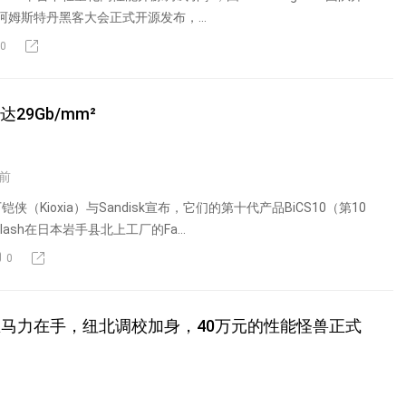
TB阿姆斯特丹黑客大会正式开源发布，...
0
达29Gb/mm²
前
（Kioxia）与Sandisk宣布，它们的第十代产品BiCS10（第10
 Flash在日本岩手县北上工厂的Fa...
0
千匹马力在手，纽北调校加身，40万元的性能怪兽正式