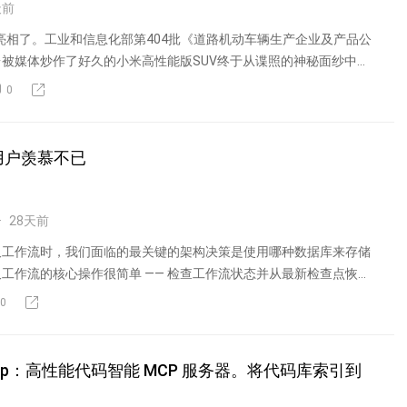
天前
正式亮相了。工业和信息化部第404批《道路机动车辆生产企业及产品公
被媒体炒作了好久的小米高性能版SUV终于从谍照的神秘面纱中...
0
用户羡慕不已
28
天前
久工作流时，我们面临的最关键的架构决策是使用哪种数据库来存储
工作流的核心操作很简单 —— 检查工作流状态并从最新检查点恢复
0
emory-mcp：高性能代码智能 MCP 服务器。将代码库索引到