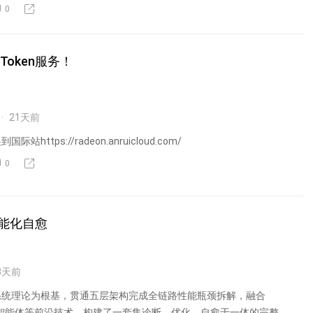
0
oken服务！
21
天前
https://radeon.anruicloud.com/
0
能化自愈
3
天前
系统理论为根基，贯通五层架构完成全链路性能瓶颈拆解，融合
多智能体等前沿技术，构建了一套集诊断、优化、自愈于一体的完整治