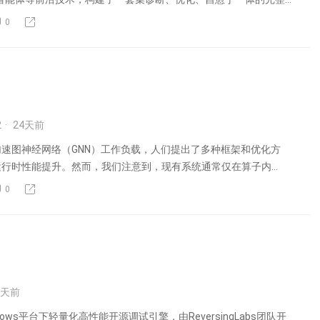
0
2
24
天前
速图神经网络（GNN）工作负载，人们提出了多种框架和优化方
运行时性能提升。然而，我们注意到，现有系统通常仅在算子内
0
天前
Windows平台下轻量化高性能开源调试引擎，由ReversingLabs团队开