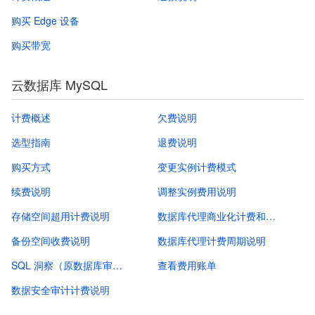
购买 Edge 设备
购买带宽
云数据库 MySQL
计费概述
欠费说明
选型指南
退费说明
购买方式
变更实例计费模式
续费说明
调整实例费用说明
存储空间超用计费说明
数据库代理商业化计费和活动说明
备份空间收费说明
数据库代理计费周期说明
SQL 洞察（原数据库审计）计费说明
查看费用账单
数据安全审计计费说明