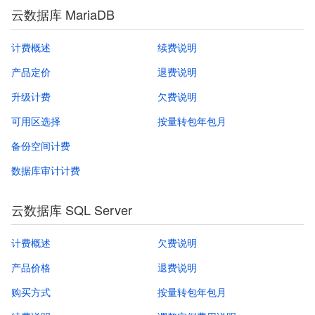
云数据库 MariaDB
计费概述
续费说明
产品定价
退费说明
升级计费
欠费说明
可用区选择
按量转包年包月
备份空间计费
数据库审计计费
云数据库 SQL Server
计费概述
欠费说明
产品价格
退费说明
购买方式
按量转包年包月