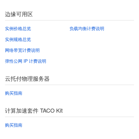
边缘可用区
实例价格总览
负载均衡计费说明
实例规格总览
网络带宽计费说明
弹性公网 IP 计费说明
云托付物理服务器
购买指南
计算加速套件 TACO Kit
购买指南