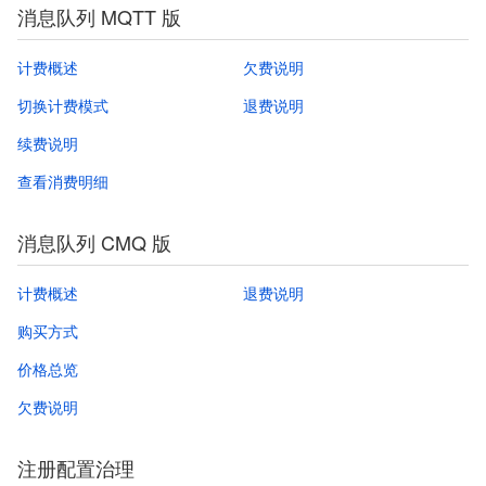
消息队列 MQTT 版
计费概述
欠费说明
切换计费模式
退费说明
续费说明
查看消费明细
消息队列 CMQ 版
计费概述
退费说明
购买方式
价格总览
欠费说明
注册配置治理