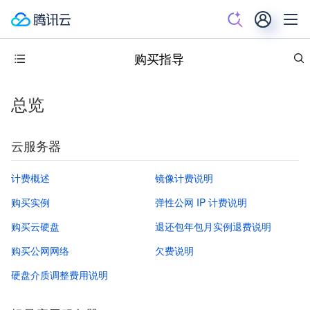
购买指导
总览
云服务器
计费概述
镜像计费说明
购买实例
弹性公网 IP 计费说明
购买云硬盘
退还包年包月实例退费说明
购买公网网络
欠费说明
硬盘介质调整费用说明