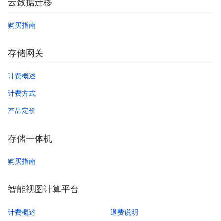
云数据迁移
购买指南
存储网关
计费概述
计费方式
产品定价
存储一体机
购买指南
智能视图计算平台
计费概述
退费说明