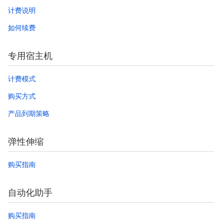
计费说明
如何续费
专用宿主机
计费模式
购买方式
产品到期策略
弹性伸缩
购买指南
自动化助手
购买指南