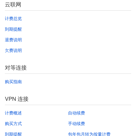
云联网
计费总览
到期提醒
退费说明
欠费说明
对等连接
购买指南
VPN 连接
计费概述
自动续费
购买方式
手动续费
到期提醒
包年包月转为按量计费