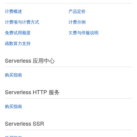
计费概述
产品定价
计费项与计费方式
计费示例
免费试用额度
欠费与停服说明
函数算力支持
Serverless 应用中心
购买指南
Serverless HTTP 服务
购买指南
Serverless SSR